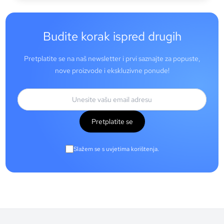
Budite korak ispred drugih
Pretplatite se na naš newsletter i prvi saznajte za popuste,
nove proizvode i ekskluzivne ponude!
Pretplatite se
Slažem se s uvjetima korištenja.