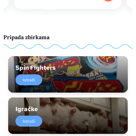
Pripada zbirkama
Spin Fighters
Istraži
Igračke
Istraži