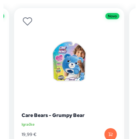
o
Novo
Care Bears - Grumpy Bear
Igračke
I
19,99
€