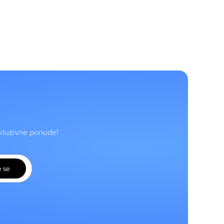
skluzivne ponude!
e se