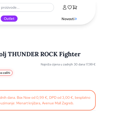
Outlet
Novosti
štolj THUNDER ROCK Fighter
Najniža cijena u zadnjih 30 dana
17,99
€
a zalihi
radnih dana. Box Now od 0,99 €, DPD od 3,00 €, besplatno
uzimanje: Menart knjižara, Avenue Mall Zagreb.