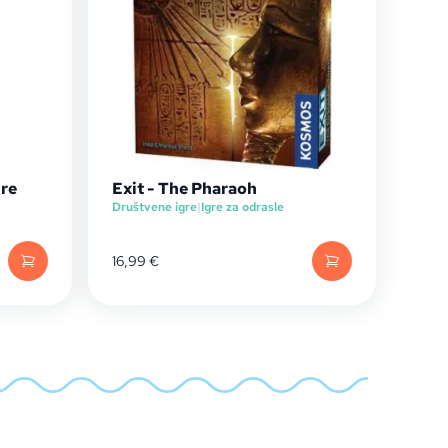
ure
Exit - The Pharaoh
Društvene igre
|
Igre za odrasle
16,99
€