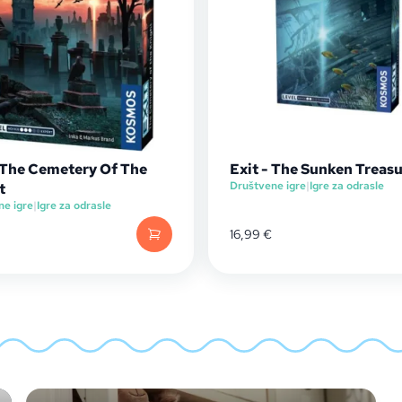
- The Cemetery Of The
Exit - The Sunken Treas
Društvene igre
|
Igre za odrasle
t
ne igre
|
Igre za odrasle
16,99
€