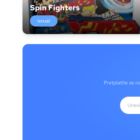
Spin Fighters
Istraži
Pretplatite se n