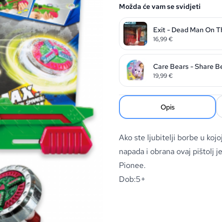
Možda će vam se svidjeti
Exit - Dead Man On T
16,99
€
Care Bears - Share B
19,99
€
Opis
Ako ste ljubitelji borbe u kojo
napada i obrana ovaj pištolj j
Pionee.
Dob:5+