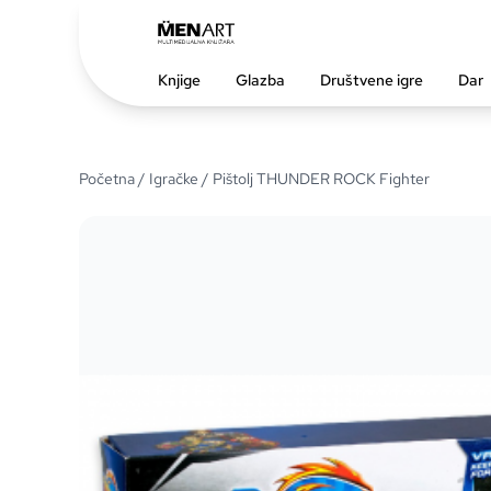
Knjige
Glazba
Društvene igre
Dar
Početna
/
Igračke
/ Pištolj THUNDER ROCK Fighter