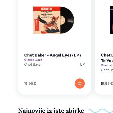
Chet Baker - Angel Eyes (LP)
Chet 
Glazba
|
Jazz
To Yo
Chet Baker
LP
Glazba
|
Chet B
19,95
€
19,95
€
Najnovije iz iste zbirke