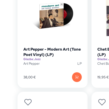
Art Pepper - Modern Art (Tone
Chet 
Poet Vinyl) (LP)
(LP)
Glazba
|
Jazz
Glazba
|
Art Pepper
LP
Chet B
38,00
€
19,95
€