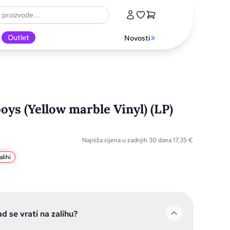
Outlet
Novosti
oys (Yellow marble Vinyl) (LP)
Najniža cijena u zadnjih 30 dana
17,35
€
lihi
ad se vrati na zalihu?