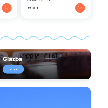
38,00
€
Glazba
Istraži