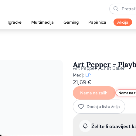
Igračke
Multimedija
Gaming
Papirnica
Akcija
Art Pepper - Playb
Art Pepper
,
Chet Baker
Medij:
LP
21,69
€
Nema na zalihi
Nema na za
Dodaj u listu želja
Želite li obavijest k