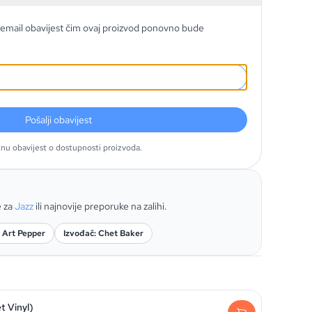
email obavijest čim ovaj proizvod ponovno bude
Pošalji obavijest
tnu obavijest o dostupnosti proizvoda.
e za
Jazz
ili najnovije preporuke na zalihi.
: Art Pepper
Izvođač: Chet Baker
t Vinyl)