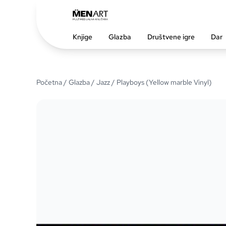
Knjige
Glazba
Društvene igre
Dar
Početna
/
Glazba
/
Jazz
/ Playboys (Yellow marble Vinyl)