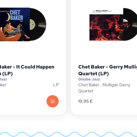
Baker - It Could Happen
Chet Baker - Gerry Mull
u (LP)
Quartet (LP)
Jazz
Glazba
|
Jazz
aker
LP
Chet Baker
,
Mulligan Gerry
Quartet
19,95
€