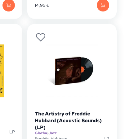
14,95
€
The Artistry of Freddie
Hubbard (Acoustic Sounds)
(LP)
LP
Glazba
|
Jazz
Freddie Hubbard
LP