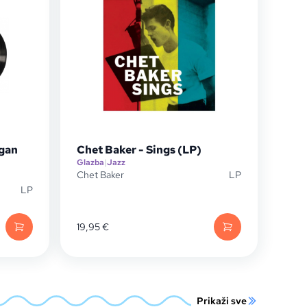
igan
Chet Baker - Sings (LP)
Glazba
|
Jazz
Chet Baker
LP
LP
19,95
€
Prikaži sve