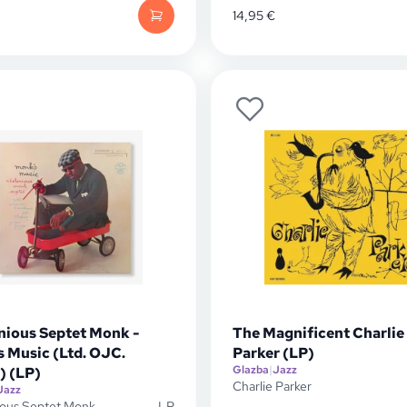
14,95
€
nious Septet Monk -
The Magnificent Charlie
 Music (Ltd. OJC.
Parker (LP)
Glazba
|
Jazz
) (LP)
Charlie Parker
Jazz
ious Septet Monk
LP