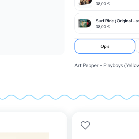
38,00
€
Surf Ride (Original Ja
38,00
€
Opis
Art Pepper - Playboys (Yell