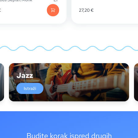
€
27,20
€
Jazz
Istraži
Budite korak ispred drugih