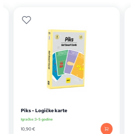
Piks - Logičke karte
Pi
Igračke
|
3-5 godine
Ig
10,90
€
8