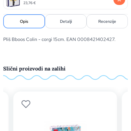
23,76
€
Opis
Detalji
Recenzije
Pliš Bboos Colin - corgi 15cm. EAN 0008421402427.
Slični proizvodi na zalihi