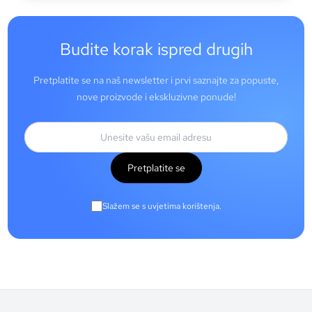
Budite korak ispred drugih
Pretplatite se na naš newsletter i prvi saznajte za popuste,
nove proizvode i ekskluzivne ponude!
Pretplatite se
Slažem se s uvjetima korištenja.