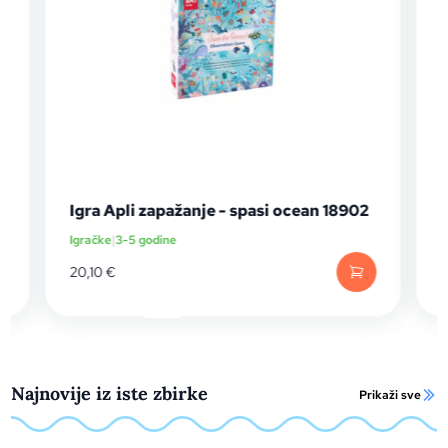
Igra Apli zapažanje - spasi ocean 18902
I
Igračke
|
3-5 godine
Ig
20,10
€
21
Najnovije iz iste zbirke
Prikaži sve