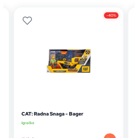
-40%
CAT: Radna Snaga - Bager
Igračke
I