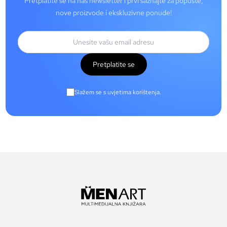
Pretplatite se na naš newsletter i prvi saznajte za popuste,
nove proizvode i ekskluzivne ponude!
Pretplatite se
Slažem se s uvjetima korištenja.