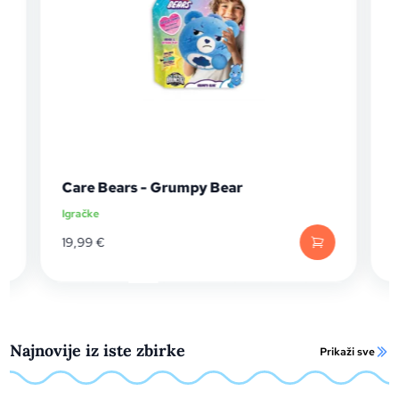
Care Bears - Grumpy Bear
Igračke
I
19,99
€
Najnovije iz iste zbirke
Prikaži sve