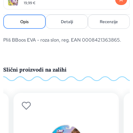
19,99
€
Opis
Detalji
Recenzije
Pliš BBoos EVA - roza slon, reg. EAN 0008421363865.
Slični proizvodi na zalihi