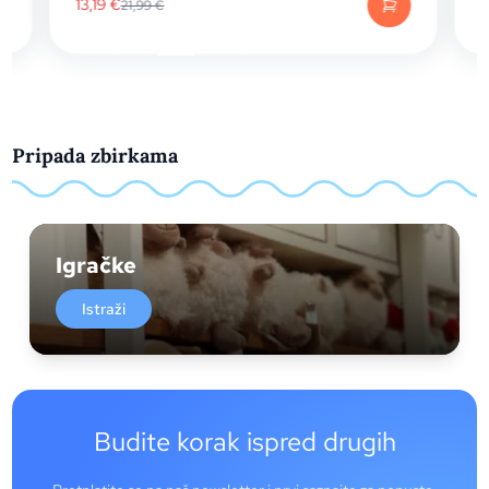
13,19
€
21,99
€
Pripada zbirkama
Igračke
Istraži
Budite korak ispred drugih