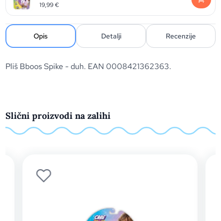
19,99
€
Opis
Detalji
Recenzije
Pliš Bboos Spike - duh. EAN 0008421362363.
Slični proizvodi na zalihi