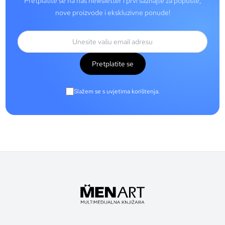
Pretplatite se na naš newsletter i prvi saznajte za popuste,
nove proizvode i ekskluzivne ponude!
Pretplatite se
Slažem se s uvjetima korištenja.