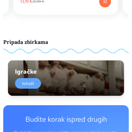
13,19
€
21,99
€
Pripada zbirkama
Igračke
Istraži
Budite korak ispred drugih