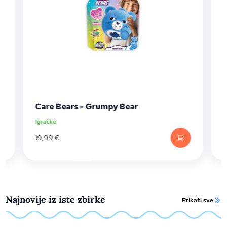
Care Bears - Grumpy Bear
Igračke
I
19,99
€
Najnovije iz iste zbirke
Prikaži sve