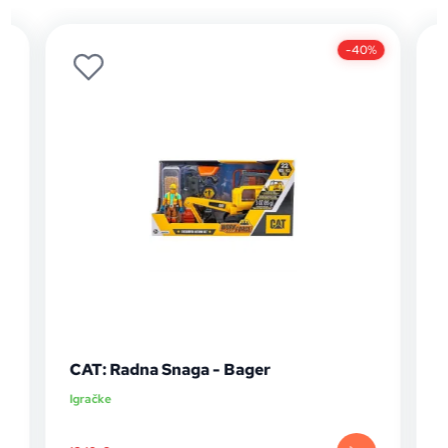
-40%
CAT: Radna Snaga - Bager
Igračke
I