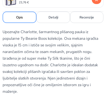
23,76
€
Opis
Detalji
Recenzije
Upoznajte Charlotte, šarmantnog plišanog pauka iz
popularne Ty Beanie Boos kolekcije. Ova mekana igračka
visoka je 15 cm i ističe se svojim velikim, sjajnim
narančastim očima te osam mekanih, prugastih nogu.
Izrađena je od super meke Ty Silk tkanine, što je čini
izuzetno ugodnom na dodir. Charlotte je idealan dodatak
svakoj kolekciji plišanih igračaka ili savršen poklon za
ljubitelje slatkih stvorenja. Njen jedinstveni dizajn i
prepoznatljive oči čine je omiljenim izborom za igru i
maženje.