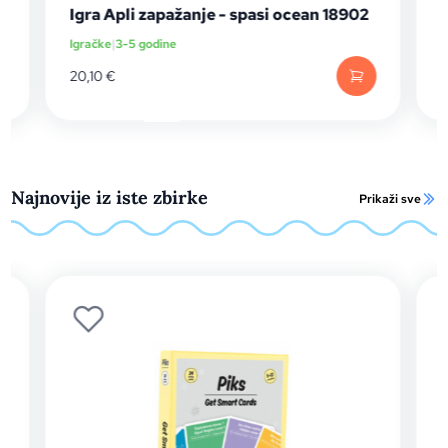
Igra Apli zapažanje - spasi ocean 18902
Igračke
|
3-5 godine
I
20,10
€
2
Najnovije iz iste zbirke
Prikaži sve