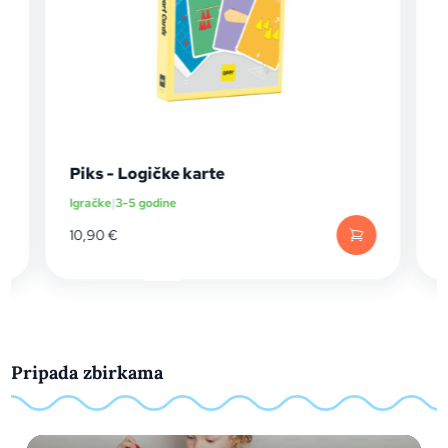
Piks - Logičke karte
Igračke
|
3-5 godine
I
10,90
€
Pripada zbirkama