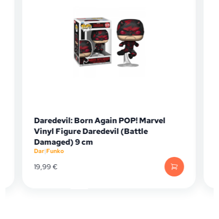
Daredevil: Born Again POP! Marvel
Vinyl Figure Daredevil (Battle
Damaged) 9 cm
Dar
|
Funko
D
19,99
€