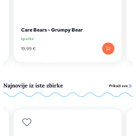
Care Bears - Grumpy Bear
Igračke
I
19,99
€
Najnovije iz iste zbirke
Prikaži sve