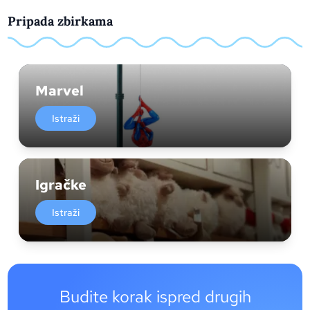
Pripada zbirkama
Marvel
Istraži
Igračke
Istraži
Budite korak ispred drugih