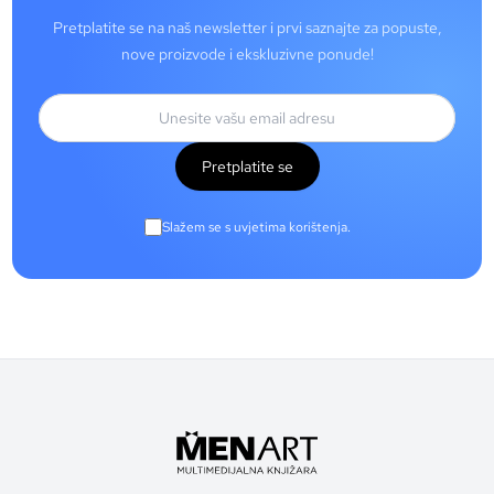
Pretplatite se na naš newsletter i prvi saznajte za popuste,
nove proizvode i ekskluzivne ponude!
Pretplatite se
Slažem se s uvjetima korištenja.