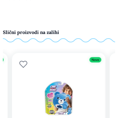
Slični proizvodi na zalihi
o
Novo