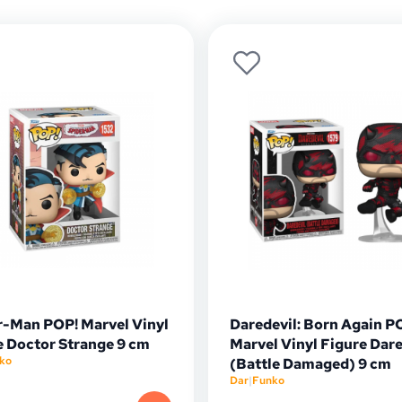
r-Man POP! Marvel Vinyl
Daredevil: Born Again P
e Doctor Strange 9 cm
Marvel Vinyl Figure Dare
ko
(Battle Damaged) 9 cm
Dar
|
Funko