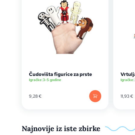
Čudovišta figurice za prste
Vrtulj
Igračke
|
3-5 godine
Igračke
|
9,28
€
11,93
€
Najnovije iz iste zbirke