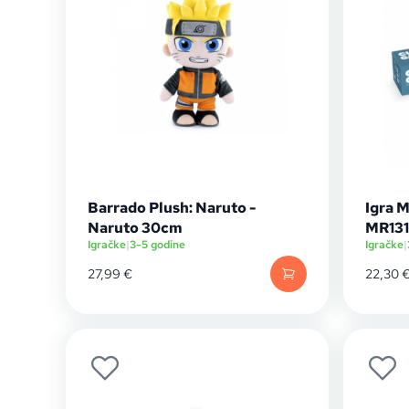
Barrado Plush: Naruto -
Igra M
Naruto 30cm
MR13
Igračke
|
3-5 godine
Igračke
|
27,99
€
22,30