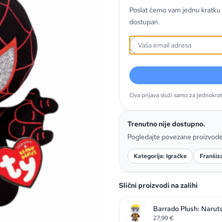
Poslat ćemo vam jednu kratku 
dostupan.
Ova prijava služi samo za jednokra
Trenutno nije dostupno.
Pogledajte povezane proizvod
Kategorija: Igračke
Franšiz
Slični proizvodi na zalihi
Barrado Plush: Narut
27,99
€