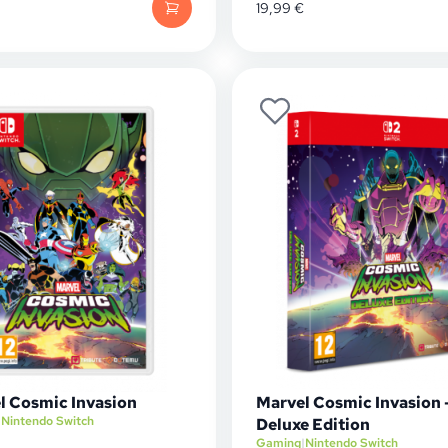
19,99
€
l Cosmic Invasion
Marvel Cosmic Invasion 
|
Nintendo Switch
Deluxe Edition
Gaming
|
Nintendo Switch