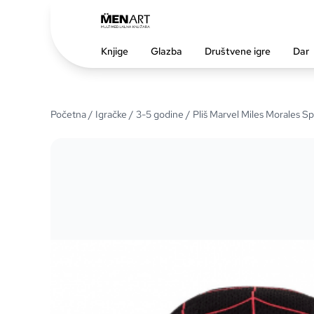
Knjige
Glazba
Društvene igre
Dar
Početna
/
Igračke
/
3-5 godine
/ Pliš Marvel Miles Morales S