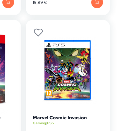
19,99
€
-
Marvel Cosmic Invasion
Gaming
|
PS5