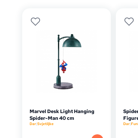
Marvel Desk Light Hanging
Spide
Spider-Man 40 cm
Figur
Dar
|
Svjetiljke
Dar
|
Fun