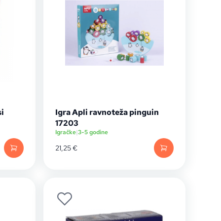
si
Igra Apli ravnoteža pinguin
17203
Igračke
|
3-5 godine
21,25
€