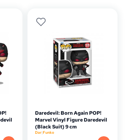
OP!
Daredevil: Born Again POP!
devil
Marvel Vinyl Figure Daredevil
(Black Suit) 9 cm
Dar
|
Funko