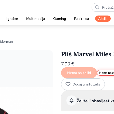
Igračke
Multimedija
Gaming
Papirnica
Akcija
piderman
Pliš Marvel Miles
7,99
€
Nema na zalihi
Nema na za
Dodaj u listu želja
Želite li obavijest k