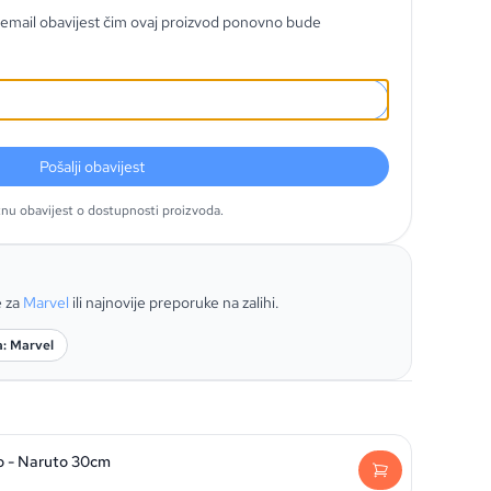
email obavijest čim ovaj proizvod ponovno bude
Pošalji obavijest
tnu obavijest o dostupnosti proizvoda.
e za
Marvel
ili najnovije preporuke na zalihi.
a: Marvel
o - Naruto 30cm