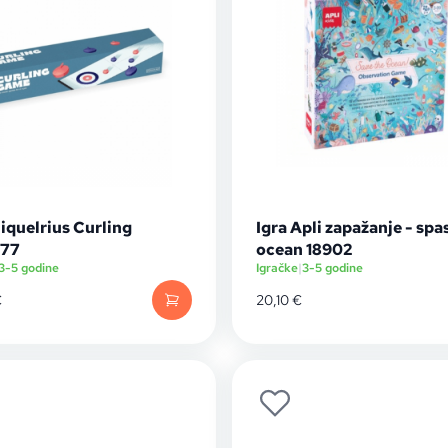
iquelrius Curling
Igra Apli zapažanje - spa
177
ocean 18902
3-5 godine
Igračke
|
3-5 godine
€
20,10
€