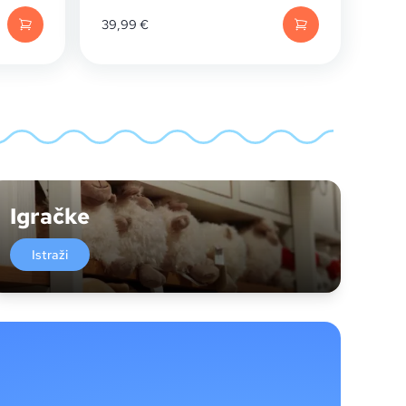
39,99
€
Igračke
Istraži