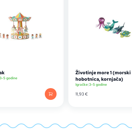
ak
Životinje more 1 (morski 
3-5 godine
hobotnica, kornjača)
Igračke
|
3-5 godine
11,93
€