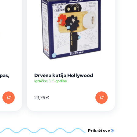
pas,
Drvena kutija Hollywood
Igračke
|
3-5 godine
23,76
€
Prikaži sve