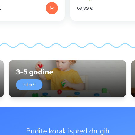
€
69,99
€
3-5 godine
Istraži
Budite korak ispred drugih