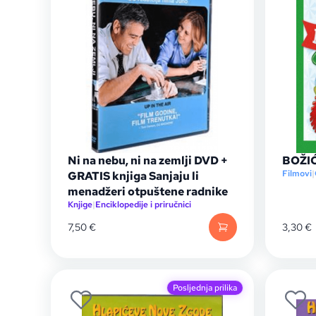
Ni na nebu, ni na zemlji DVD +
BOŽI
Filmovi
|
GRATIS knjiga Sanjaju li
menadžeri otpuštene radnike
Knjige
|
Enciklopedije i priručnici
7,50
€
3,30
€
Posljednja prilika