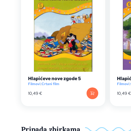
Hlapićeve nove zgode 5
Hlapi
Filmovi
|
Crtani film
Filmovi
|
10,49
€
10,49
€
Pripada zbirkama