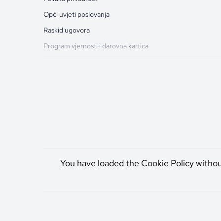
Opći uvjeti poslovanja
Raskid ugovora
Program vjernosti i darovna kartica
You have loaded the Cookie Policy witho