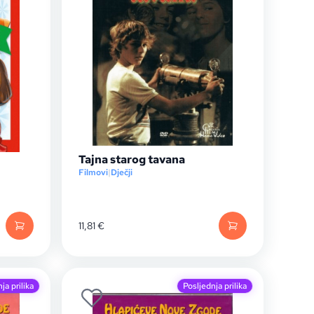
Tajna starog tavana
Filmovi
|
Dječji
11,81
€
ja prilika
Posljednja prilika