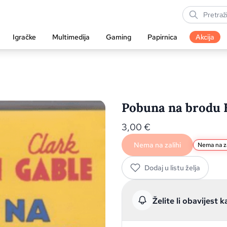
Igračke
Multimedija
Gaming
Papirnica
Akcija
Pobuna na brodu B
3,00
€
Nema na zalihi
Nema na za
Dodaj u listu želja
Želite li obavijest k