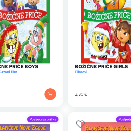
ĆNE PRIČE BOYS
BOŽIĆNE PRIČE GIRLS
Crtani film
Filmovi
3,30
€
Posljednja prilika
Posljedn