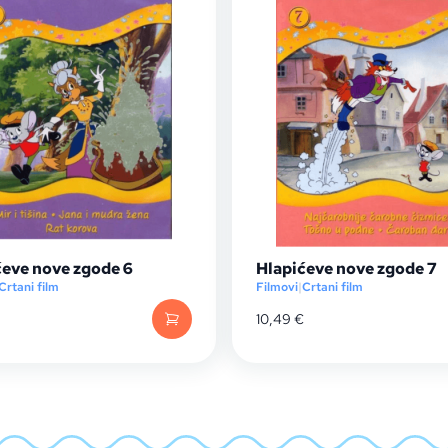
ćeve nove zgode 6
Hlapićeve nove zgode 7
Crtani film
Filmovi
|
Crtani film
10,49
€