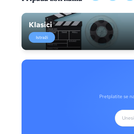
Klasici
Istraži
Pretplatite se n