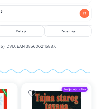
 5
Detalji
Recenzije
935). DVD, EAN 3856002115887.
Posljednja prilika