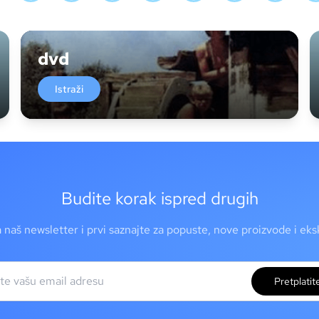
dvd
Istraži
Budite korak ispred drugih
a naš newsletter i prvi saznajte za popuste, nove proizvode i ek
Pretplatit