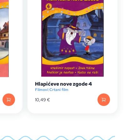
Hlapićeve nove zgode 4
Filmovi
|
Crtani film
10,49
€