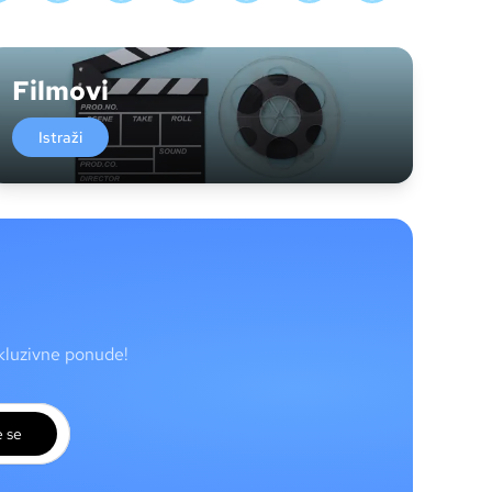
Filmovi
Istraži
skluzivne ponude!
e se