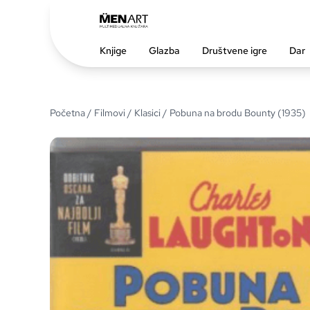
Knjige
Glazba
Društvene igre
Dar
Početna
/
Filmovi
/
Klasici
/ Pobuna na brodu Bounty (1935)