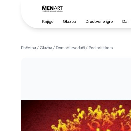
Knjige
Glazba
Društvene igre
Dar
Početna
/
Glazba
/
Domaći izvođači
/ Pod pritiskom