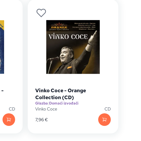
 -
Vinko Coce - Orange
Collection (CD)
Glazba
|
Domaći izvođači
CD
Vinko Coce
CD
7,96
€