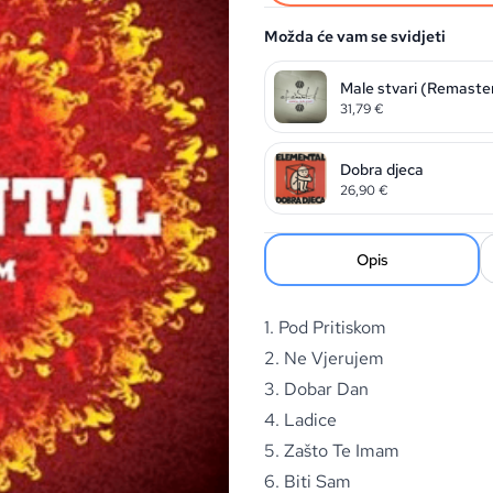
Možda će vam se svidjeti
Male stvari (Remaste
31,79
€
Dobra djeca
26,90
€
Opis
1. Pod Pritiskom
2. Ne Vjerujem
3. Dobar Dan
4. Ladice
5. Zašto Te Imam
6. Biti Sam