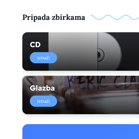
Pripada zbirkama
CD
Istraži
Glazba
Istraži