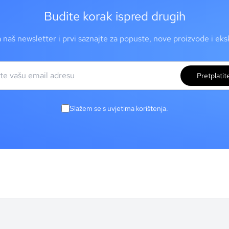
Budite korak ispred drugih
a naš newsletter i prvi saznajte za popuste, nove proizvode i ek
Pretplatit
Slažem se s uvjetima korištenja.