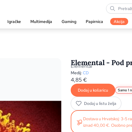
Igračke
Multimedija
Gaming
Papirnica
Akcija
Elemental - Pod p
Elemental
Medij:
CD
4,85
€
Dodaj u košaricu
Samo 1 n
Dodaj u listu želja
Dostava u Hrvatskoj: 3-5 
iznad 40,00 €. Osobno pre