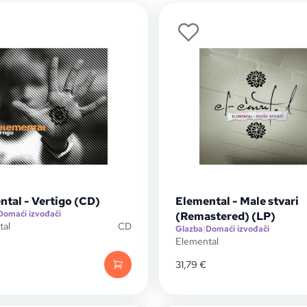
ntal - Vertigo (CD)
Elemental - Male stvari
Domaći izvođači
(Remastered) (LP)
tal
CD
Glazba
|
Domaći izvođači
Elemental
31,79
€