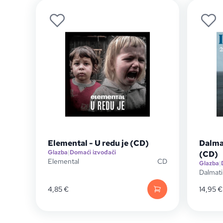
Elemental - U redu je (CD)
Dalma
Glazba
|
Domaći izvođači
(CD)
Elemental
CD
Glazba
|
Dalmat
4,85
€
14,95
€