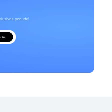
skluzivne ponude!
e se