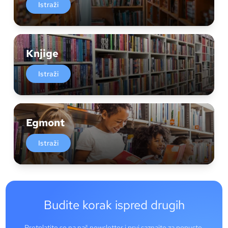
Istraži
Knjige
Istraži
Egmont
Istraži
Budite korak ispred drugih
Pretplatite se na naš newsletter i prvi saznajte za popuste,