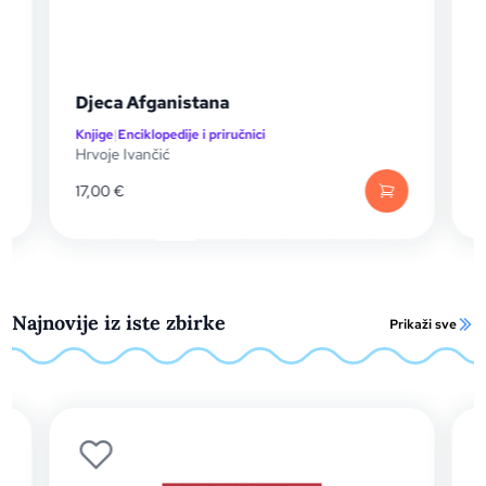
Interaktivna knjiga 
nistana
(bez olovke)
dije i priručnici
Knjige
|
Enciklopedije i priručn
19,90
€
Najnovije iz iste zbirke
Prikaži sve