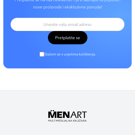
nove proizvode i ekskluzivne ponude!
Pretplatite se
Slažem se s uvjetima korištenja.