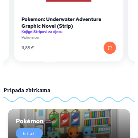
Pokemon: Underwater Adventure
Graphic Novel (Strip)
Knjige
|
Stripovi za djecu
I
Pokemon
11,85
€
Pripada zbirkama
Pokémon
Istraži