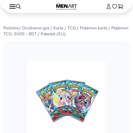
Početna
/
Društvene igre
/
Karte
/
TCG
/
Pokémon karte
/ Pokémon
TCG: SV09 – BST / Paketek (EU)