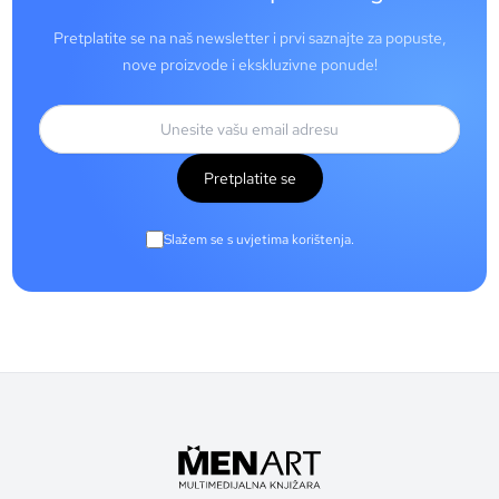
Pretplatite se na naš newsletter i prvi saznajte za popuste,
nove proizvode i ekskluzivne ponude!
Pretplatite se
Slažem se s uvjetima korištenja.