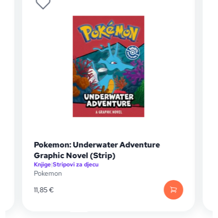
Pokemon: Underwater Adventure
Graphic Novel (Strip)
Knjige
|
Stripovi za djecu
I
Pokemon
11,85
€