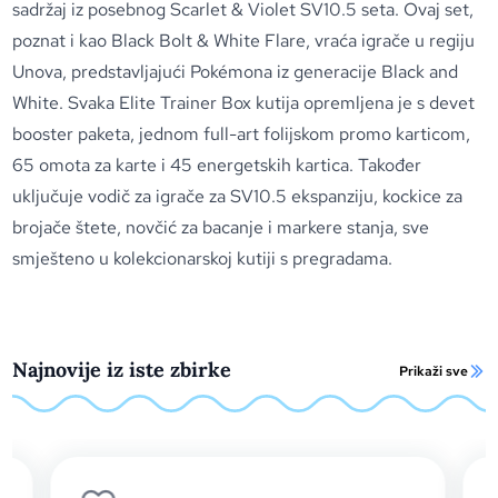
sadržaj iz posebnog Scarlet & Violet SV10.5 seta. Ovaj set,
poznat i kao Black Bolt & White Flare, vraća igrače u regiju
Unova, predstavljajući Pokémona iz generacije Black and
White. Svaka Elite Trainer Box kutija opremljena je s devet
booster paketa, jednom full-art folijskom promo karticom,
65 omota za karte i 45 energetskih kartica. Također
uključuje vodič za igrače za SV10.5 ekspanziju, kockice za
brojače štete, novčić za bacanje i markere stanja, sve
smješteno u kolekcionarskoj kutiji s pregradama.
Najnovije iz iste zbirke
Prikaži sve