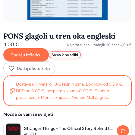
PONS glagoli u tren oka engleski
4,00
€
Najniža cijena u zadnjih 30 dana
4,00
€
Dodaj u košaricu
Samo 2 na zalihi
Dodaj u listu želja
Dostava u Hrvatskoj: 3-5 radnih dana. Box Now od 0,99 €,
DPD od 3,00 €, besplatno iznad 40,00 €. Osobno
preuzimanje: Menart knjižara, Avenue Mall Zagreb.
Možda će vam se svidjeti
Stranger Things - The Official Story Behind the Legendary Series
46,20
€