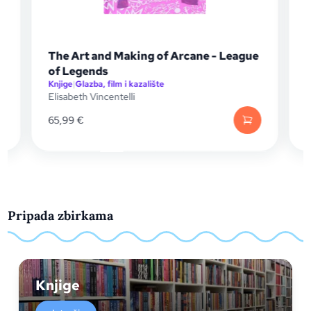
The Art and Making of Arcane - League
of Legends
Knjige
|
Glazba, film i kazalište
K
Elisabeth Vincentelli
M
65,99
€
1
Pripada zbirkama
Knjige