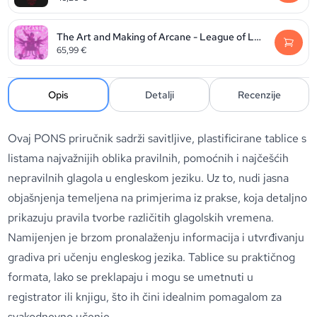
The Art and Making of Arcane - League of Legends
65,99
€
Opis
Detalji
Recenzije
Ovaj PONS priručnik sadrži savitljive, plastificirane tablice s
listama najvažnijih oblika pravilnih, pomoćnih i najčešćih
nepravilnih glagola u engleskom jeziku. Uz to, nudi jasna
objašnjenja temeljena na primjerima iz prakse, koja detaljno
prikazuju pravila tvorbe različitih glagolskih vremena.
Namijenjen je brzom pronalaženju informacija i utvrđivanju
gradiva pri učenju engleskog jezika. Tablice su praktičnog
formata, lako se preklapaju i mogu se umetnuti u
registrator ili knjigu, što ih čini idealnim pomagalom za
svakodnevno učenje.