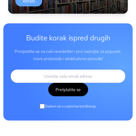
Istraži
Budite korak ispred drugih
Pretplatite se na naš newsletter i prvi saznajte za popuste,
nove proizvode i ekskluzivne ponude!
Pretplatite se
Slažem se s uvjetima korištenja.