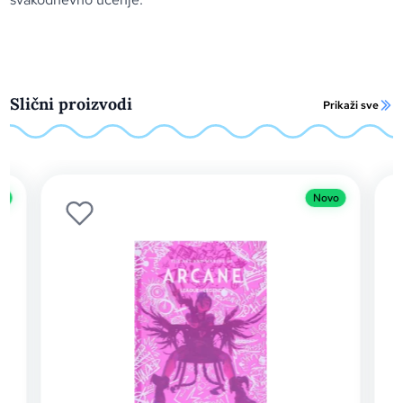
Slični proizvodi
Prikaži sve
o
Novo