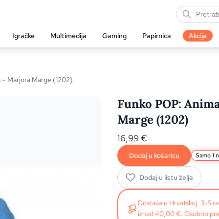
Igračke
Multimedija
Gaming
Papirnica
Akcija
 – Marjora Marge (1202)
Funko POP: Anima
Marge (1202)
16,99
€
Dodaj u košaricu
Samo 1 n
Dodaj u listu želja
Dostava u Hrvatskoj: 3-5 
iznad 40,00 €. Osobno pre