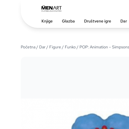
Knjige
Glazba
Društvene igre
Dar
Početna
/
Dar
/
Figure
/
Funko
/ POP: Animation – Simpsons