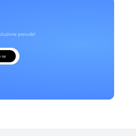
skluzivne ponude!
e se