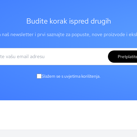
Budite korak ispred drugih
a naš newsletter i prvi saznajte za popuste, nove proizvode i ek
Pretplatit
Slažem se s uvjetima korištenja.