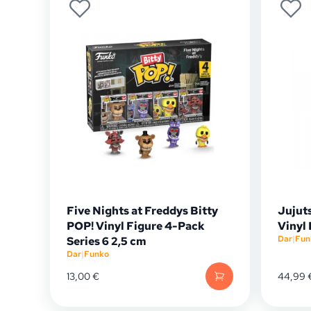
Five Nights at Freddys Bitty
Jujut
POP! Vinyl Figure 4-Pack
Vinyl
Dar
|
Fun
Series 6 2,5 cm
Dar
|
Funko
13,00
€
44,99