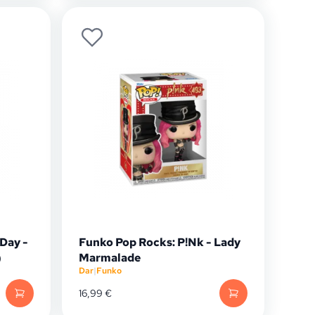
Day -
Funko Pop Rocks: P!Nk - Lady
)
Marmalade
Dar
|
Funko
16,99
€