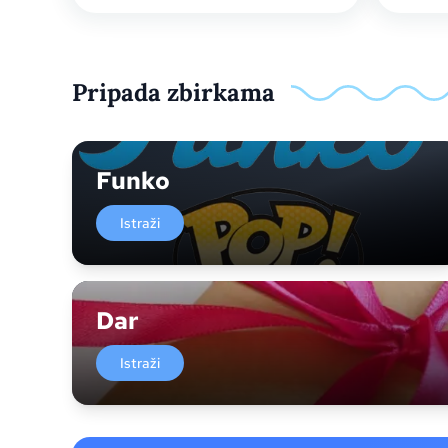
Pripada zbirkama
Funko
Istraži
Dar
Istraži