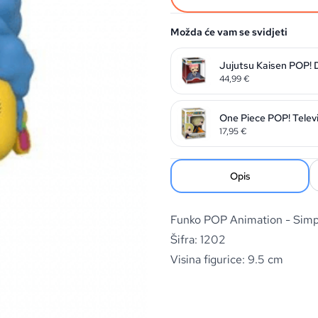
Možda će vam se svidjeti
Jujutsu Kaisen POP! 
44,99
€
One Piece POP! Televi
17,95
€
Opis
Funko POP Animation - Simp
Šifra: 1202
Visina figurice: 9.5 cm