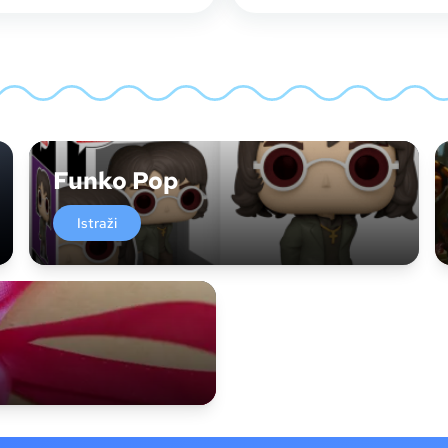
Funko Pop
Istraži