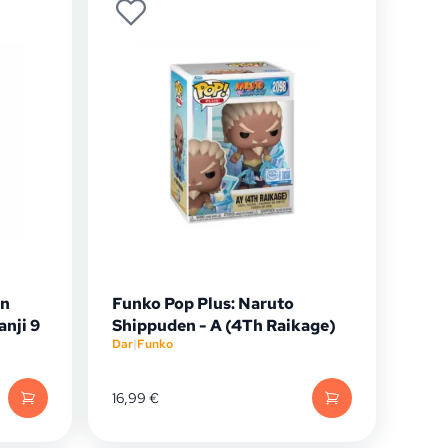
on
Funko Pop Plus: Naruto
nji 9
Shippuden - A (4Th Raikage)
Dar
|
Funko
16,99
€