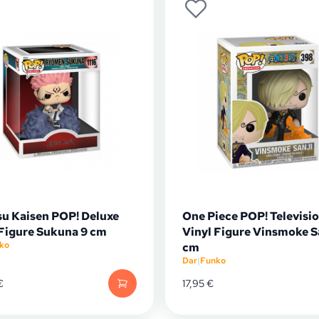
su Kaisen POP! Deluxe
One Piece POP! Televisi
 Figure Sukuna 9 cm
Vinyl Figure Vinsmoke Sa
ko
cm
Dar
|
Funko
€
17,95
€