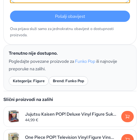
Pošalji obavijest
Ova prijava služi samo za jednokratnu obavijest o dostupnosti
proizvoda.
Trenutno nije dostupno.
Pogledajte povezane proizvode za
Funko Pop
ili najnovije
preporuke na zalihi.
Kategorija: Figure
Brend: Funko Pop
Slični proizvodi na zalihi
Jujutsu Kaisen POP! Deluxe Vinyl Figure Sukuna 9 cm
44,99
€
One Piece POP! Television Vinyl Figure Vinsmoke Sanji 9 cm