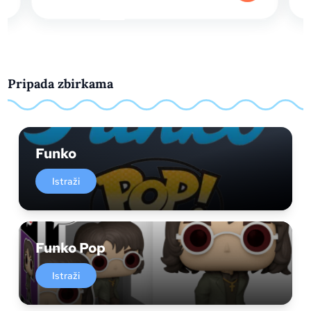
Pripada zbirkama
Funko
Istraži
Funko Pop
Istraži