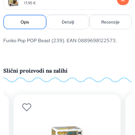
17,95
€
Opis
Detalji
Recenzije
Funko Pop POP Beast (239). EAN 0889698122573.
Slični proizvodi na zalihi