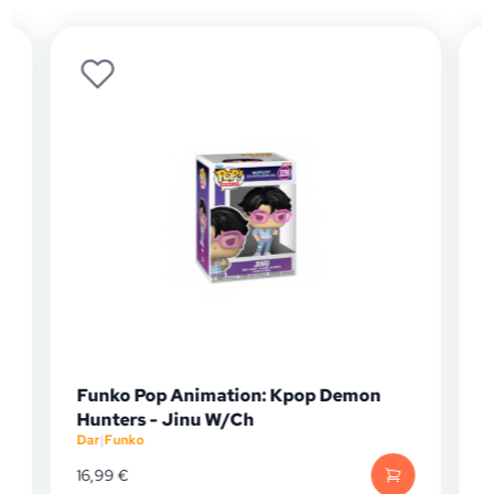
Funko Pop Animation: Kpop Demon
Hunters - Jinu W/Ch
Dar
|
Funko
D
16,99
€