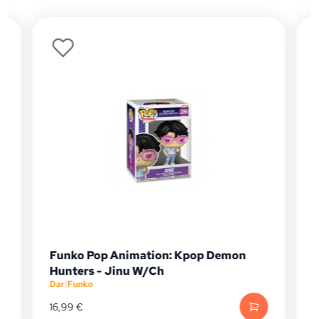
Funko Pop Animation: Kpop Demon
F
Hunters - Jinu W/Ch
C
Dar
|
Funko
Da
16,99
€
19