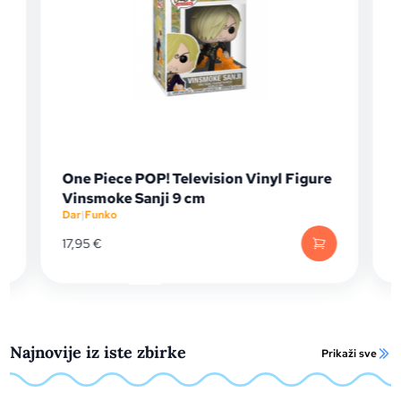
One Piece POP! Television Vinyl Figure
F
Vinsmoke Sanji 9 cm
(
Dar
|
Funko
Da
17,95
€
16
Najnovije iz iste zbirke
Prikaži sve