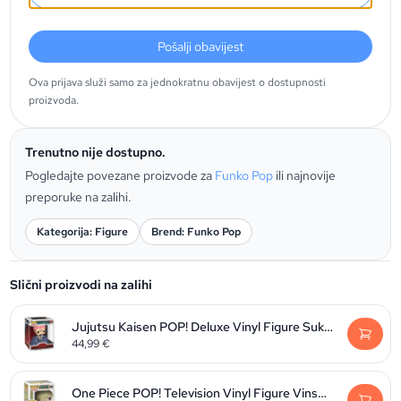
Pošalji obavijest
Ova prijava služi samo za jednokratnu obavijest o dostupnosti
proizvoda.
Trenutno nije dostupno.
Pogledajte povezane proizvode za
Funko Pop
ili najnovije
preporuke na zalihi.
Kategorija: Figure
Brend: Funko Pop
Slični proizvodi na zalihi
Jujutsu Kaisen POP! Deluxe Vinyl Figure Sukuna 9 cm
44,99
€
One Piece POP! Television Vinyl Figure Vinsmoke Sanji 9 cm