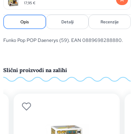
17,95
€
Opis
Detalji
Recenzije
Funko Pop POP Daenerys (59). EAN 0889698288880.
Slični proizvodi na zalihi