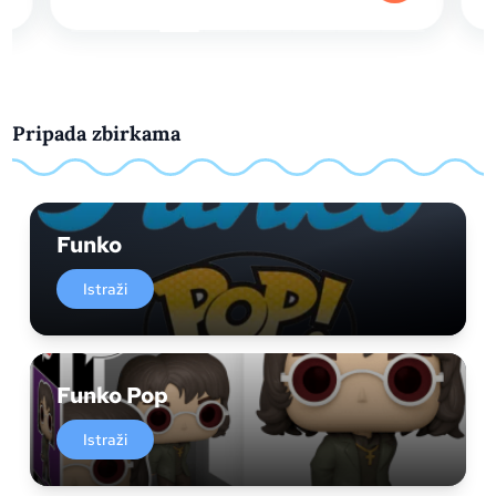
Pripada zbirkama
Funko
Istraži
Funko Pop
Istraži