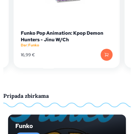
op Animation: Kpop Demon
Funko Pop Animati
- Jinu W/Ch
Crocodile (Exc)
Dar
|
Funko
19,99
€
Pripada zbirkama
Funko