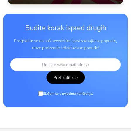
Budite korak ispred drugih
Pretplatite se na naš newsletter i prvi saznajte za popuste,
nove proizvode i ekskluzivne ponude!
Pretplatite se
Slažem se s uvjetima korištenja.