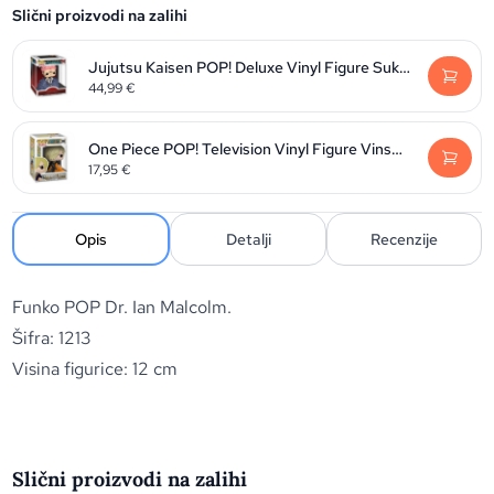
Slični proizvodi na zalihi
Jujutsu Kaisen POP! Deluxe Vinyl Figure Sukuna 9 cm
44,99
€
One Piece POP! Television Vinyl Figure Vinsmoke Sanji 9 cm
17,95
€
Opis
Detalji
Recenzije
Funko POP Dr. Ian Malcolm.
Šifra: 1213
Visina figurice: 12 cm
Slični proizvodi na zalihi