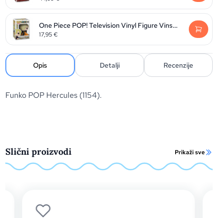
One Piece POP! Television Vinyl Figure Vinsmoke Sanji 9 cm
17,95
€
Opis
Detalji
Recenzije
Funko POP Hercules (1154).
Slični proizvodi
Prikaži sve