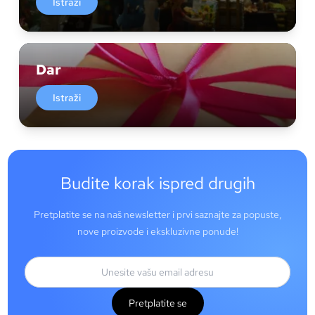
Istraži
Dar
Istraži
Budite korak ispred drugih
Pretplatite se na naš newsletter i prvi saznajte za popuste,
nove proizvode i ekskluzivne ponude!
Pretplatite se