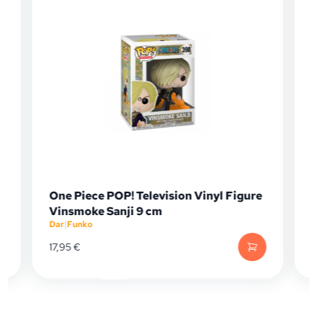
One Piece POP! Television Vinyl Figure
Vinsmoke Sanji 9 cm
Dar
|
Funko
D
17,95
€