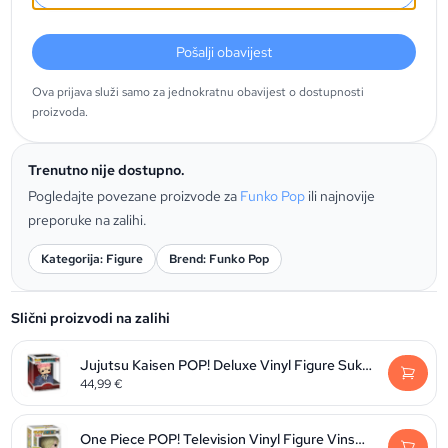
Pošalji obavijest
Ova prijava služi samo za jednokratnu obavijest o dostupnosti
proizvoda.
Trenutno nije dostupno.
Pogledajte povezane proizvode za
Funko Pop
ili najnovije
preporuke na zalihi.
Kategorija: Figure
Brend: Funko Pop
Slični proizvodi na zalihi
Jujutsu Kaisen POP! Deluxe Vinyl Figure Sukuna 9 cm
44,99
€
One Piece POP! Television Vinyl Figure Vinsmoke Sanji 9 cm