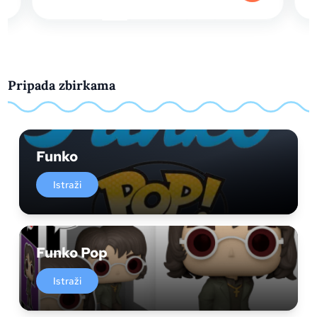
Pripada zbirkama
Funko
Istraži
Funko Pop
Istraži