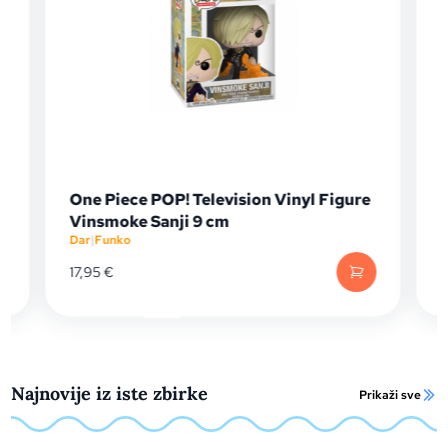
One Piece POP! Television Vinyl Figure
Vinsmoke Sanji 9 cm
Dar
|
Funko
D
17,95
€
Najnovije iz iste zbirke
Prikaži sve