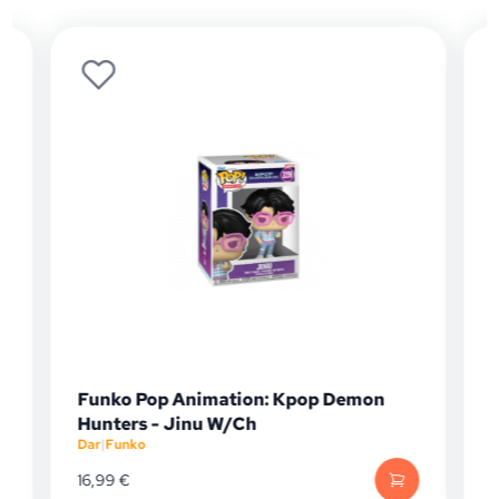
Funko Pop Animation: Kpop Demon
Hunters - Jinu W/Ch
Dar
|
Funko
D
16,99
€