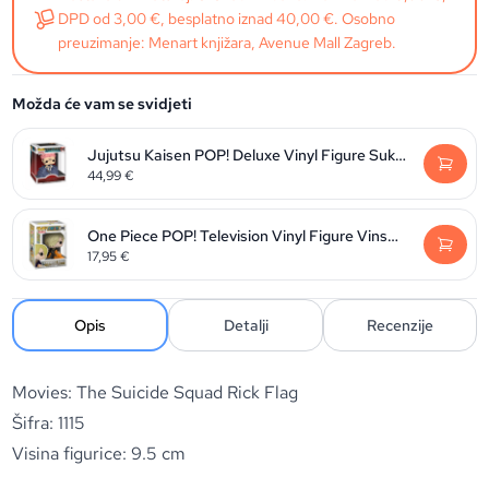
DPD od 3,00 €, besplatno iznad 40,00 €. Osobno
preuzimanje: Menart knjižara, Avenue Mall Zagreb.
Možda će vam se svidjeti
Jujutsu Kaisen POP! Deluxe Vinyl Figure Sukuna 9 cm
44,99
€
One Piece POP! Television Vinyl Figure Vinsmoke Sanji 9 cm
17,95
€
Opis
Detalji
Recenzije
Movies: The Suicide Squad Rick Flag
Šifra: 1115
Visina figurice: 9.5 cm