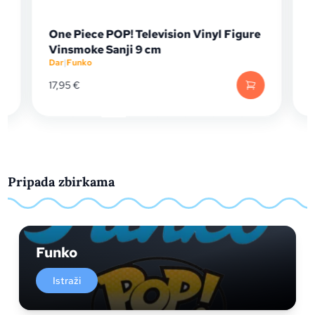
One Piece POP! Television Vinyl Figure
Vinsmoke Sanji 9 cm
Dar
|
Funko
D
17,95
€
Pripada zbirkama
Funko
Istraži