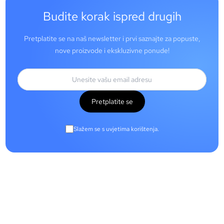
Budite korak ispred drugih
Pretplatite se na naš newsletter i prvi saznajte za popuste,
nove proizvode i ekskluzivne ponude!
Pretplatite se
Slažem se s uvjetima korištenja.