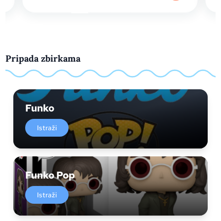
Pripada zbirkama
Funko
Istraži
Funko Pop
Istraži