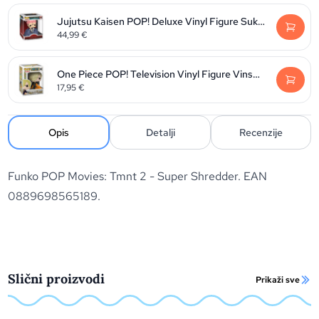
Jujutsu Kaisen POP! Deluxe Vinyl Figure Sukuna 9 cm
44,99
€
One Piece POP! Television Vinyl Figure Vinsmoke Sanji 9 cm
17,95
€
Opis
Detalji
Recenzije
Funko POP Movies: Tmnt 2 - Super Shredder. EAN
0889698565189.
Slični proizvodi
Prikaži sve