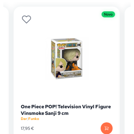
Novo
One Piece POP! Television Vinyl Figure
Vinsmoke Sanji 9 cm
Dar
|
Funko
D
17,95
€