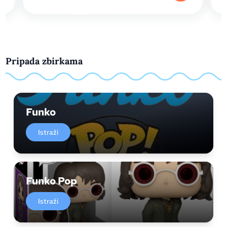
Pripada zbirkama
Funko
Istraži
Funko Pop
Istraži