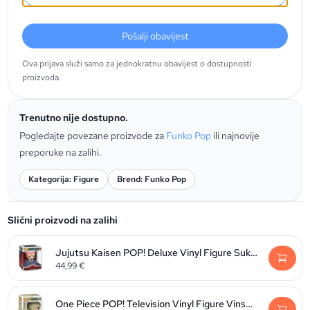
Pošalji obavijest
Ova prijava služi samo za jednokratnu obavijest o dostupnosti
proizvoda.
Trenutno nije dostupno.
Pogledajte povezane proizvode za
Funko Pop
ili najnovije
preporuke na zalihi.
Kategorija: Figure
Brend: Funko Pop
Slični proizvodi na zalihi
Jujutsu Kaisen POP! Deluxe Vinyl Figure Sukuna 9 cm
44,99
€
One Piece POP! Television Vinyl Figure Vinsmoke Sanji 9 cm