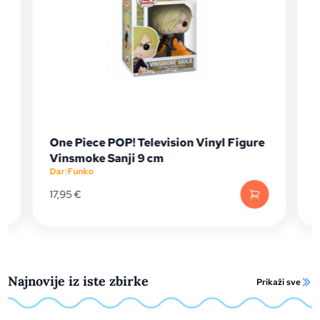
One Piece POP! Television Vinyl Figure
Vinsmoke Sanji 9 cm
Dar
|
Funko
D
17,95
€
Najnovije iz iste zbirke
Prikaži sve