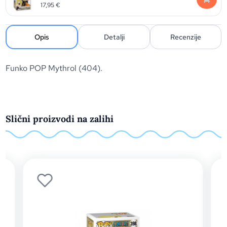
17,95
€
Opis
Detalji
Recenzije
Funko POP Mythrol (404).
Slični proizvodi na zalihi