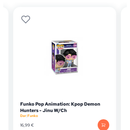
Funko Pop Animation: Kpop Demon
Hunters - Jinu W/Ch
Dar
|
Funko
D
16,99
€