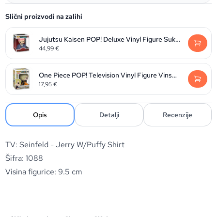
Slični proizvodi na zalihi
Jujutsu Kaisen POP! Deluxe Vinyl Figure Sukuna 9 cm
44,99
€
One Piece POP! Television Vinyl Figure Vinsmoke Sanji 9 cm
17,95
€
Opis
Detalji
Recenzije
TV: Seinfeld - Jerry W/Puffy Shirt
Šifra: 1088
Visina figurice: 9.5 cm