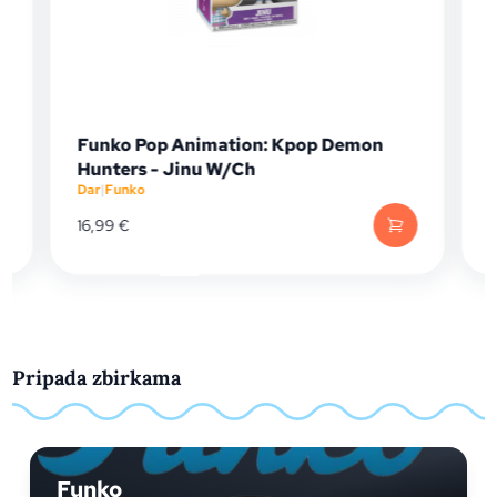
Funko Pop Animation: Kpop Demon
Hunters - Jinu W/Ch
Dar
|
Funko
D
16,99
€
Pripada zbirkama
Funko