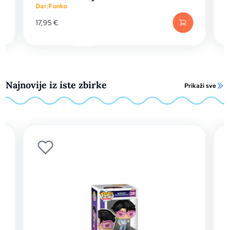
Dar
|
Funko
D
17,95
€
Najnovije iz iste zbirke
Prikaži sve