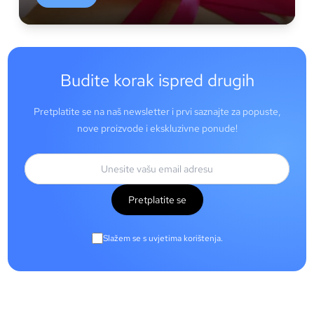
Budite korak ispred drugih
Pretplatite se na naš newsletter i prvi saznajte za popuste,
nove proizvode i ekskluzivne ponude!
Pretplatite se
Slažem se s uvjetima korištenja.