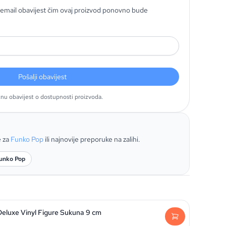
email obavijest čim ovaj proizvod ponovno bude
Pošalji obavijest
tnu obavijest o dostupnosti proizvoda.
e za
Funko Pop
ili najnovije preporuke na zalihi.
unko Pop
Deluxe Vinyl Figure Sukuna 9 cm