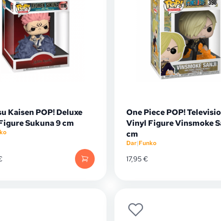
su Kaisen POP! Deluxe
One Piece POP! Televisi
 Figure Sukuna 9 cm
Vinyl Figure Vinsmoke Sa
ko
cm
Dar
|
Funko
€
17,95
€