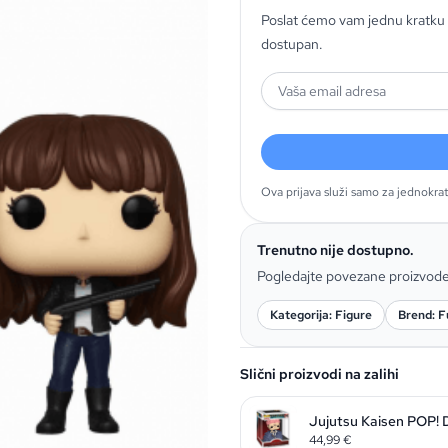
Poslat ćemo vam jednu kratku 
dostupan.
Ova prijava služi samo za jednokra
Trenutno nije dostupno.
Pogledajte povezane proizvod
Kategorija: Figure
Brend: F
Slični proizvodi na zalihi
Jujutsu Kaisen POP! 
44,99
€