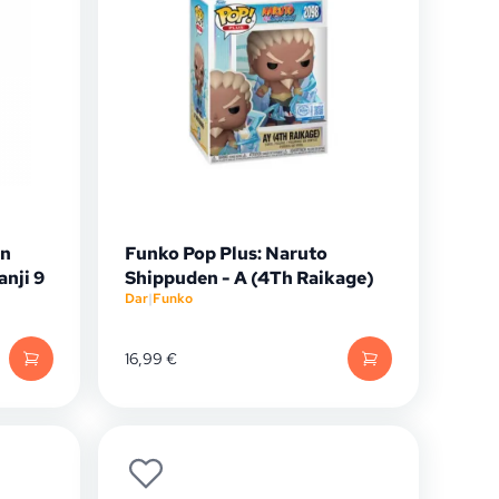
on
Funko Pop Plus: Naruto
nji 9
Shippuden - A (4Th Raikage)
Dar
|
Funko
16,99
€