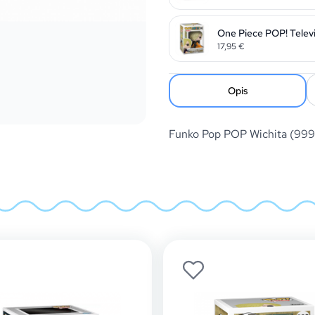
One Piece POP! Televi
17,95
€
Opis
Funko Pop POP Wichita (99