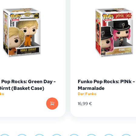
 Pop Rocks: Green Day -
Funko Pop Rocks: P!Nk -
Dirnt (Basket Case)
Marmalade
ko
Dar
|
Funko
16,99
€