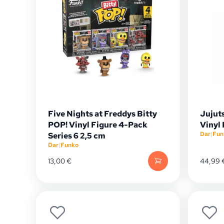
Five Nights at Freddys Bitty
Jujut
POP! Vinyl Figure 4-Pack
Vinyl
Dar
|
Fun
Series 6 2,5 cm
Dar
|
Funko
13,00
€
44,99