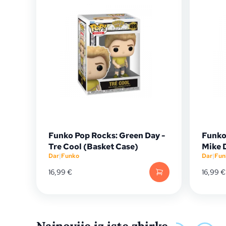
Funko Pop Rocks: Green Day -
Funko
Tre Cool (Basket Case)
Mike 
Dar
|
Funko
Dar
|
Fun
16,99
€
16,99
€