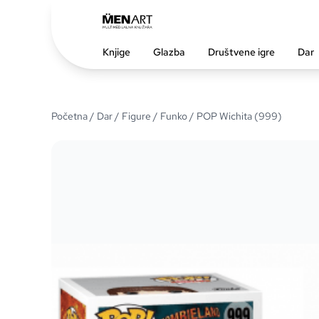
Knjige
Glazba
Društvene igre
Dar
Početna
/
Dar
/
Figure
/
Funko
/ POP Wichita (999)