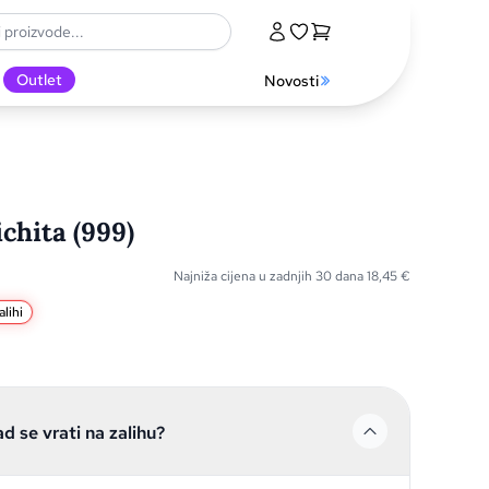
Outlet
Novosti
chita (999)
Najniža cijena u zadnjih 30 dana
18,45
€
lihi
ad se vrati na zalihu?