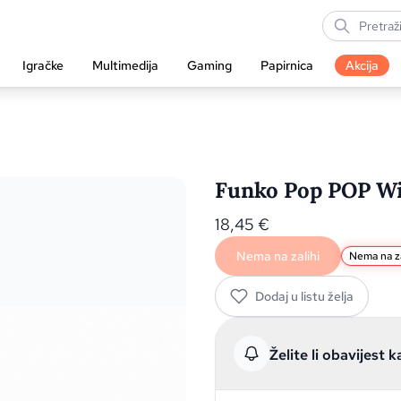
Igračke
Multimedija
Gaming
Papirnica
Akcija
Funko Pop POP Wi
18,45
€
Nema na zalihi
Nema na za
Dodaj u listu želja
Želite li obavijest k