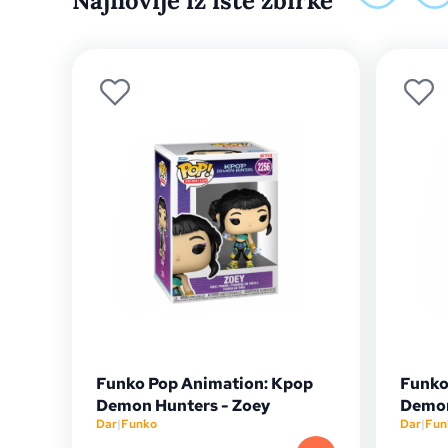
Najnovije iz iste zbirke
Funko Pop Animation: Kpop
Funko
Demon Hunters - Zoey
Demon
Dar
|
Funko
Dar
|
Fun