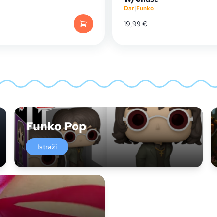
Dar
|
Funko
19,99
€
Funko Pop
Istraži