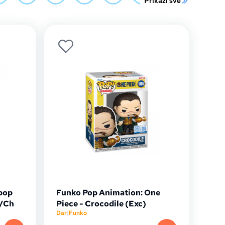
Prikaži sve
pop
Funko Pop Animation: One
W/Ch
Piece - Crocodile (Exc)
Dar
|
Funko