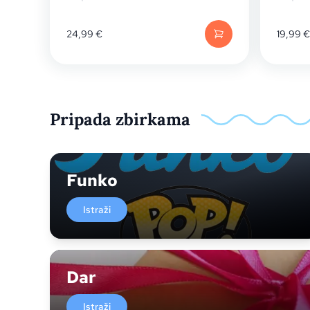
24,99
€
19,99
€
Pripada zbirkama
Funko
Istraži
Dar
Istraži