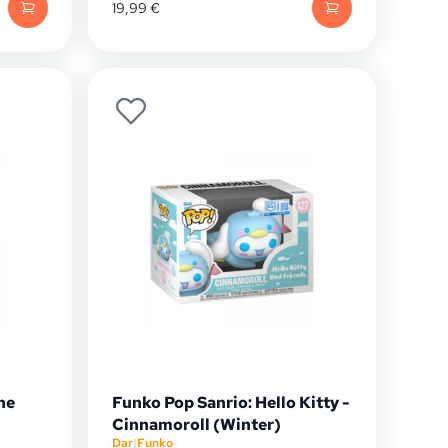
19,99
€
ne
Funko Pop Sanrio: Hello Kitty -
Cinnamoroll (Winter)
Dar
|
Funko