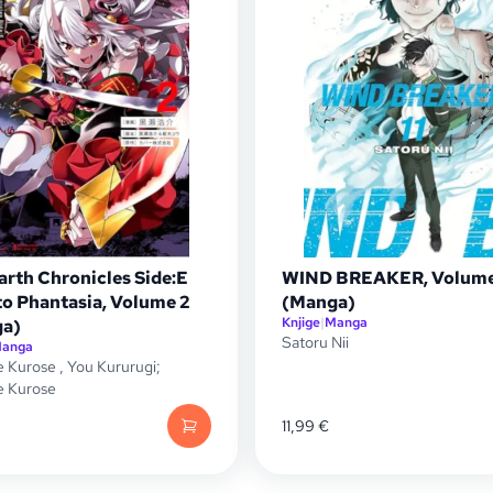
arth Chronicles Side:E
WIND BREAKER, Volume
o Phantasia, Volume 2
(Manga)
Knjige
|
Manga
a)
Satoru Nii
anga
e Kurose
,
You Kururugi;
e Kurose
11,99
€