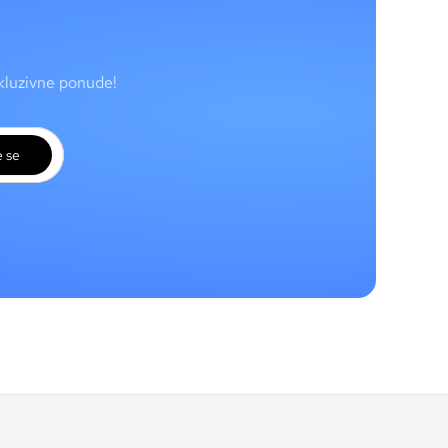
skluzivne ponude!
e se