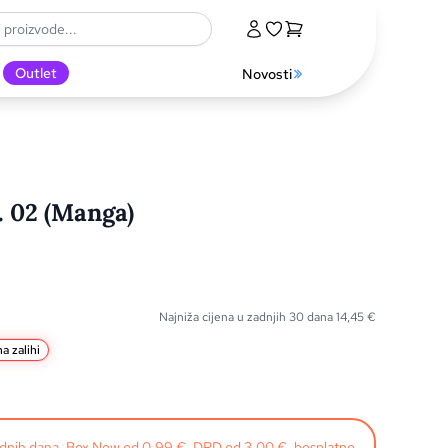
Outlet
Novosti
. 02 (Manga)
Najniža cijena u zadnjih 30 dana
14,45
€
a zalihi
radnih dana. Box Now od 0,99 €, DPD od 3,00 €, besplatno