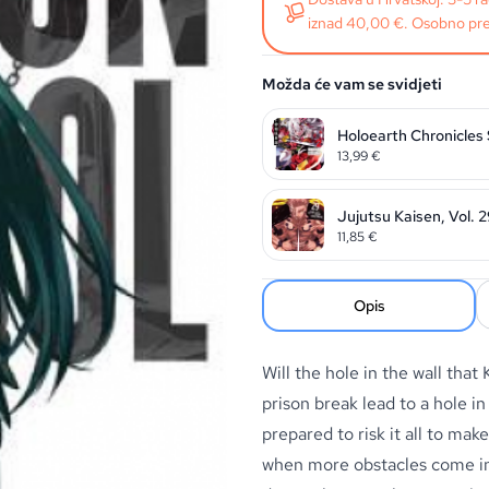
iznad 40,00 €. Osobno pre
Možda će vam se svidjeti
Holoearth Chronicles
13,99
€
Jujutsu Kaisen, Vol. 
11,85
€
Opis
Will the hole in the wall that
prison break lead to a hole i
prepared to risk it all to mak
when more obstacles come int