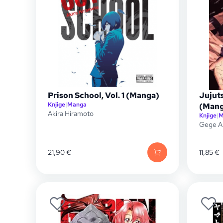
Prison School, Vol. 1 (Manga)
Jujuts
Knjige
|
Manga
(Mang
Akira Hiramoto
Knjige
|
M
Gege A
21,90
€
11,85
€