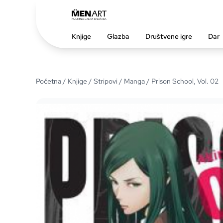
Knjige
Glazba
Društvene igre
Dar
Početna
/
Knjige
/
Stripovi
/
Manga
/ Prison School, Vol. 02