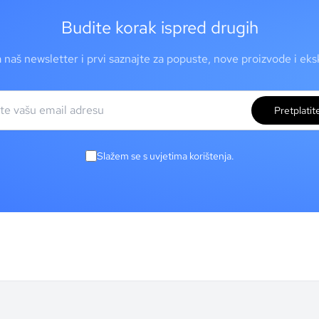
Budite korak ispred drugih
a naš newsletter i prvi saznajte za popuste, nove proizvode i ek
Pretplatit
Slažem se s uvjetima korištenja.