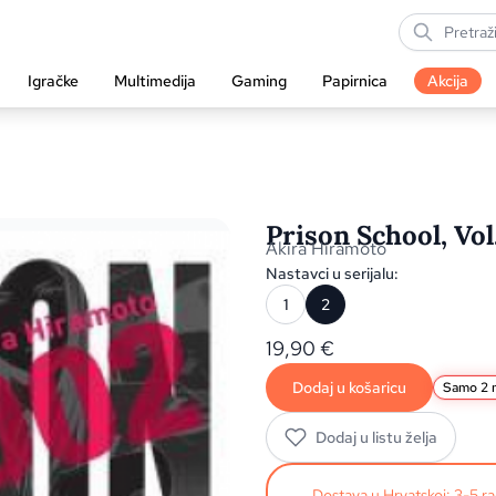
Igračke
Multimedija
Gaming
Papirnica
Akcija
Prison School, Vol
Akira Hiramoto
Nastavci u serijalu:
1
2
19,90
€
Dodaj u košaricu
Samo 2 n
Dodaj u listu želja
Dostava u Hrvatskoj: 3-5 