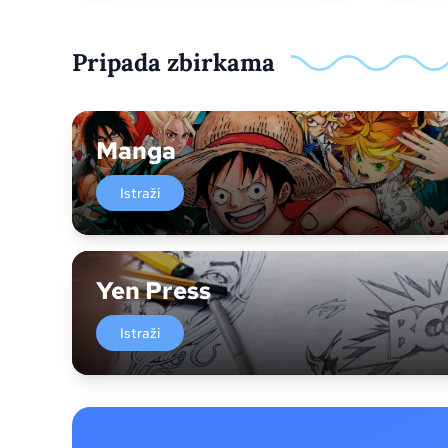
Pripada zbirkama
Manga
Istraži
Yen Press
Istraži