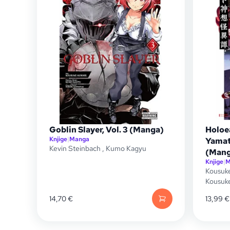
Goblin Slayer, Vol. 3 (Manga)
Holoe
Knjige
|
Manga
Yamat
Kevin Steinbach
,
Kumo Kagyu
(Mang
Knjige
|
M
Kousuk
Kousuk
14,70
€
13,99
€