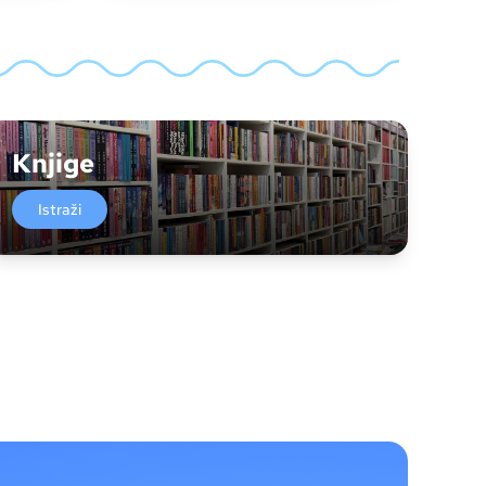
Knjige
Istraži