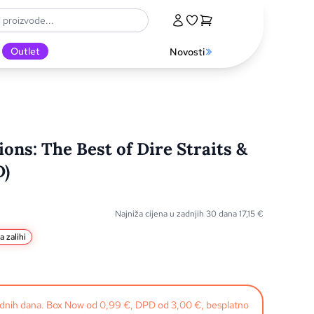
Outlet
Novosti
ions: The Best of Dire Straits &
D)
Najniža cijena u zadnjih 30 dana
17,15
€
a zalihi
radnih dana. Box Now od 0,99 €, DPD od 3,00 €, besplatno