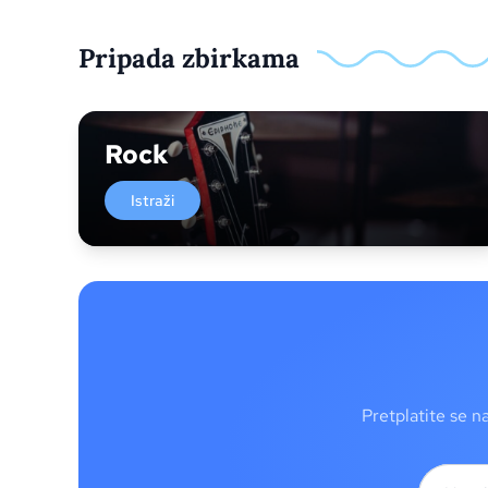
Pripada zbirkama
Rock
Istraži
Pretplatite se n