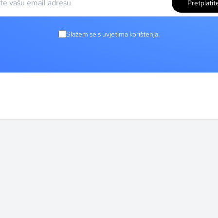
Pretplatit
Slažem se s uvjetima korištenja.