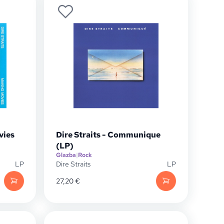
vies
Dire Straits - Communique
(LP)
Glazba
|
Rock
LP
Dire Straits
LP
27,20
€