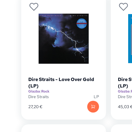
Dire Straits - Love Over Gold
Dire S
(LP)
(LP)
Glazba
|
Rock
Glazba
|
Dire Straits
LP
Dire Str
27,20
€
45,03