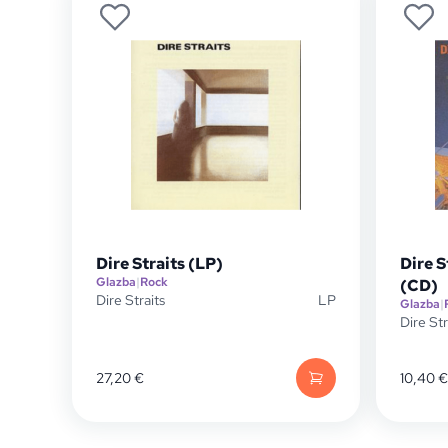
Dire Straits (LP)
Dire S
Glazba
|
Rock
(CD)
Dire Straits
LP
Glazba
|
Dire Str
27,20
€
10,40
€