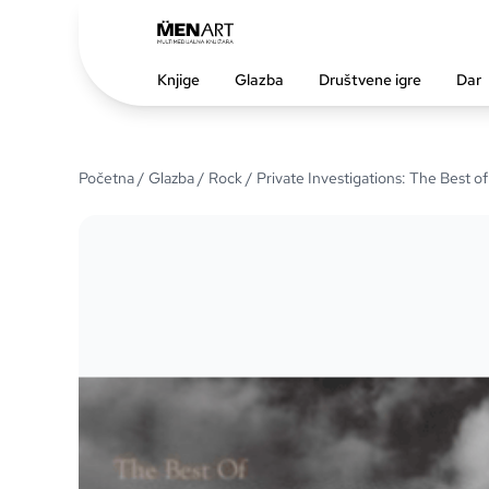
Knjige
Glazba
Društvene igre
Dar
Početna
/
Glazba
/
Rock
/ Private Investigations: The Best of