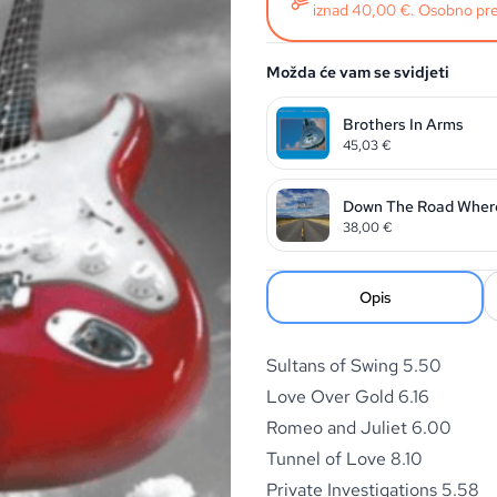
iznad 40,00 €. Osobno pre
Možda će vam se svidjeti
Brothers In Arms
45,03
€
Down The Road Wher
38,00
€
Opis
Sultans of Swing 5.50
Love Over Gold 6.16
Romeo and Juliet 6.00
Tunnel of Love 8.10
Private Investigations 5.58