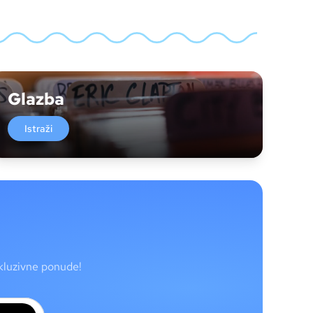
Glazba
Istraži
skluzivne ponude!