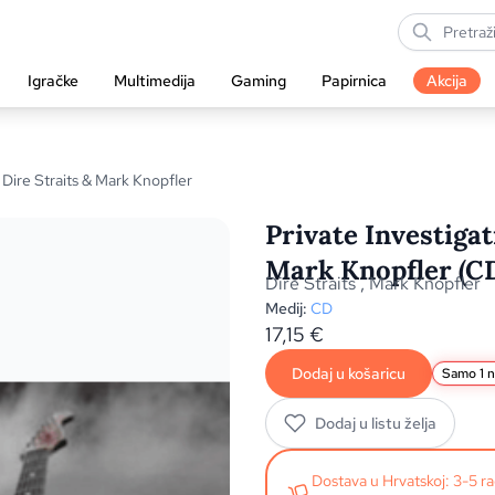
Igračke
Multimedija
Gaming
Papirnica
Akcija
 Dire Straits & Mark Knopfler
Private Investigat
Mark Knopfler (C
Dire Straits
,
Mark Knopfler
Medij:
CD
17,15
€
Dodaj u košaricu
Samo 1 n
Dodaj u listu želja
Dostava u Hrvatskoj: 3-5 