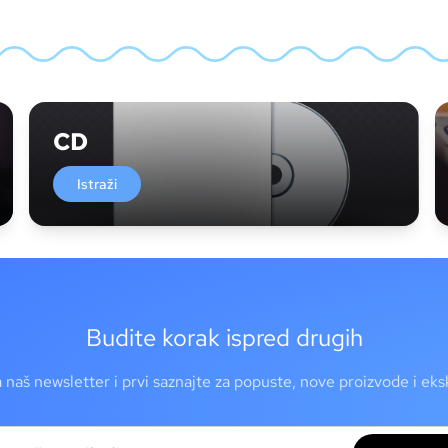
CD
Istraži
Budite korak ispred drugih
a naš newsletter i prvi saznajte za popuste, nove proizvode i ek