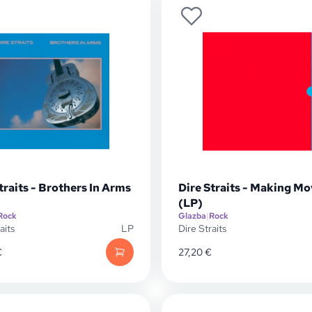
traits - Brothers In Arms
Dire Straits - Making Mo
(LP)
Rock
Glazba
|
Rock
aits
LP
Dire Straits
€
27,20
€