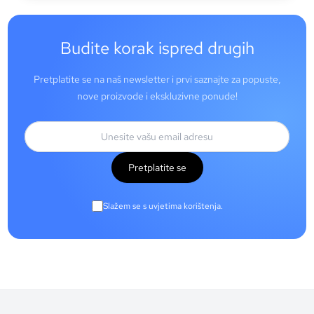
Budite korak ispred drugih
Pretplatite se na naš newsletter i prvi saznajte za popuste,
nove proizvode i ekskluzivne ponude!
Pretplatite se
Slažem se s uvjetima korištenja.