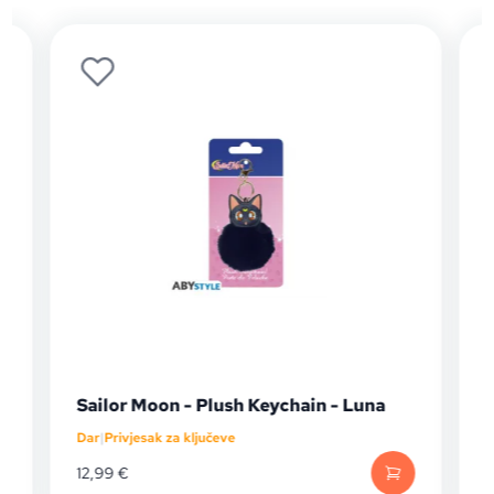
Sailor Moon - Plush Keychain - Luna
Dar
|
Privjesak za ključeve
D
12,99
€