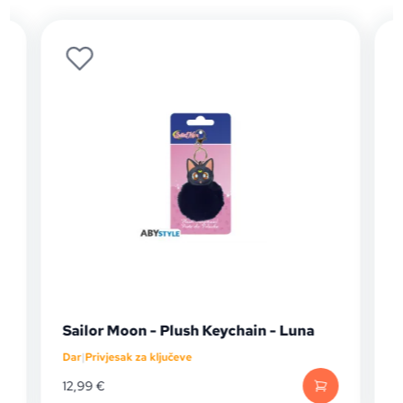
Sailor Moon - Plush Keychain - Luna
Dar
|
Privjesak za ključeve
D
12,99
€