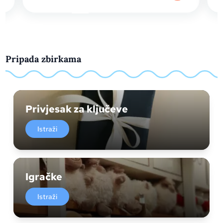
Pripada zbirkama
Privjesak za ključeve
Istraži
Igračke
Istraži