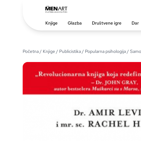
Knjige
Glazba
Društvene igre
Dar
Početna
/
Knjige
/
Publicistika
/
Popularna psihologija / Sa