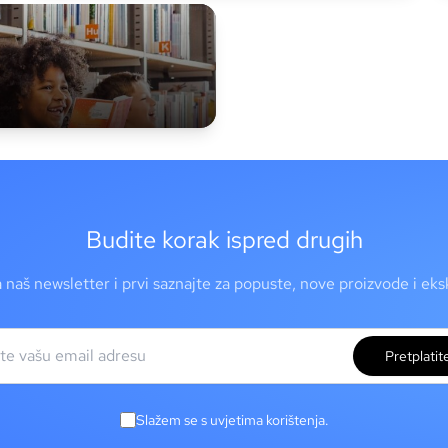
Budite korak ispred drugih
a naš newsletter i prvi saznajte za popuste, nove proizvode i ek
Pretplatit
Slažem se s uvjetima korištenja.