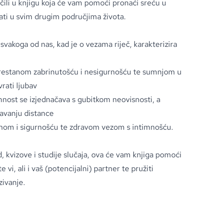
očili u knjigu koja će vam pomoći pronaći sreću u
ti u svim drugim područjima života.
svakoga od nas, kad je o vezama riječ, karakterizira
eprestanom zabrinutošću i nesigurnošću te sumnjom u
rati ljubav
mnost se izjednačava s gubitkom neovisnosti, a
žavanju distance
linom i sigurnošću te zdravom vezom s intimnošću.
d, kvizove i studije slučaja, ova će vam knjiga pomoći
 vi, ali i vaš (potencijalni) partner te pružiti
zivanje.