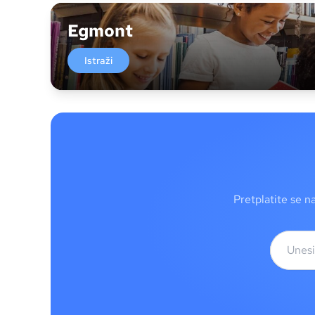
Egmont
Istraži
Pretplatite se n