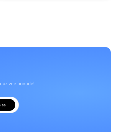
skluzivne ponude!
e se