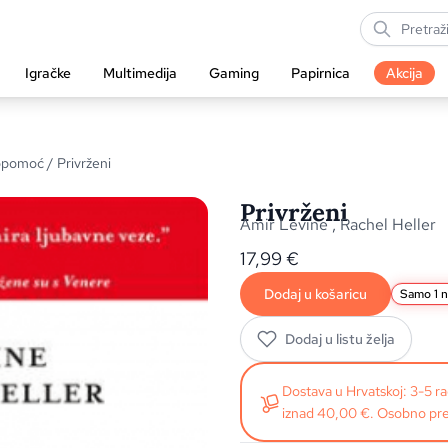
Igračke
Multimedija
Gaming
Papirnica
Akcija
mopomoć
/ Privrženi
Privrženi
Amir Levine
,
Rachel Heller
17,99
€
Dodaj u košaricu
Samo 1 n
Dodaj u listu želja
Dostava u Hrvatskoj: 3-5 
iznad 40,00 €. Osobno pre