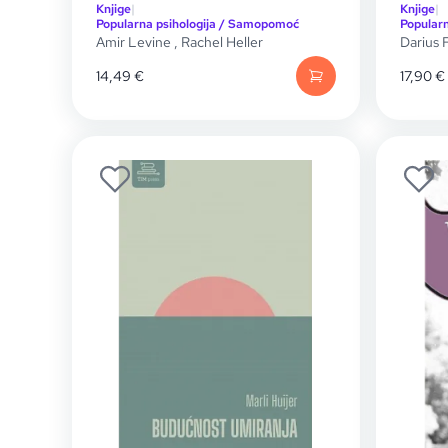
Knjige
|
Knjige
|
Popularna psihologija / Samopomoć
Popular
Amir Levine
,
Rachel Heller
Darius 
14,49
€
17,90
€