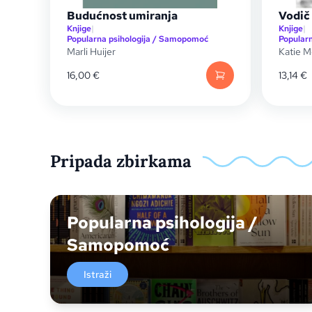
Budućnost umiranja
Vodič 
Knjige
|
Knjige
|
Popularna psihologija / Samopomoć
Popular
Marli Huijer
Katie M
16,00
€
13,14
€
Pripada zbirkama
Popularna psihologija /
Samopomoć
Istraži