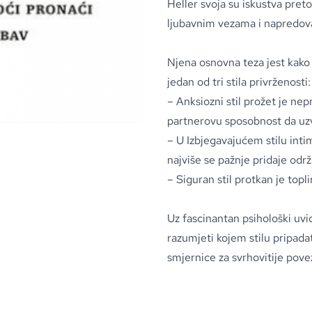
Heller svoja su iskustva pret
ljubavnim vezama i napredova
Njena osnovna teza jest kako 
jedan od tri stila privrženosti:
– Anksiozni stil prožet je n
partnerovu sposobnost da uzv
– U Izbjegavajućem stilu inti
najviše se pažnje pridaje odr
– Siguran stil protkan je top
Uz fascinantan psihološki uvi
razumjeti kojem stilu pripadate
smjernice za svrhovitije pove