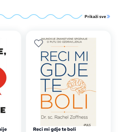
Prikaži sve
ije
Reci mi gdje te boli