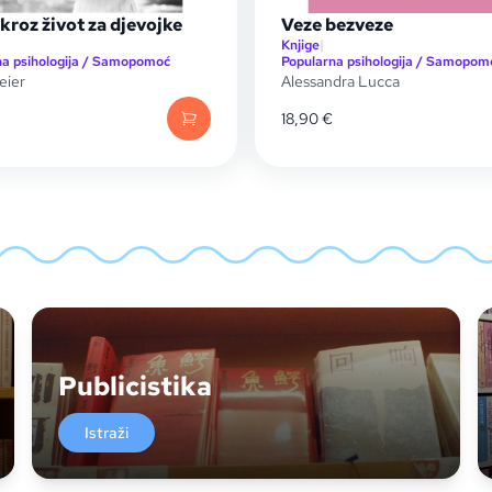
kroz život za djevojke
Veze bezveze
Knjige
|
na psihologija / Samopomoć
Popularna psihologija / Samopom
eier
Alessandra Lucca
18,90
€
Publicistika
Istraži