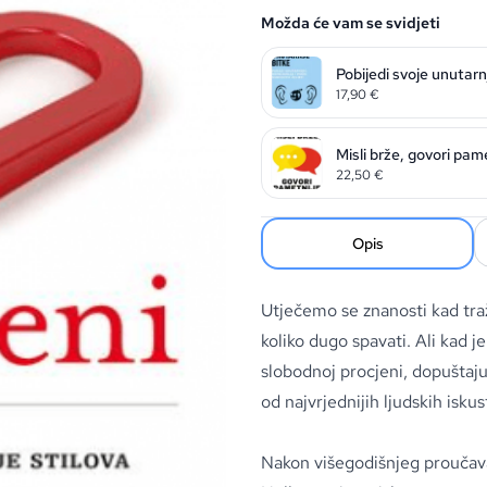
Možda će vam se svidjeti
Pobijedi svoje unutarn
17,90
€
Misli brže, govori pam
22,50
€
Opis
Utječemo se znanosti kad traž
koliko dugo spavati. Ali kad j
slobodnoj procjeni, dopuštaju
od najvrjednijih ljudskih iskus
Nakon višegodišnjeg proučava