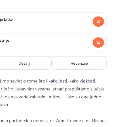
je bitke
etnije
Detalji
Recenzije
imo savjet o tome što i kako jesti, kako vježbati,
e riječ o ljubavnim vezama, stvari prepuštamo slučaju i
ći da nas vode zablude i mitovi – iako su one jedno
tava.
nja partnerskih odnosa, dr. Amir Levine i mr. Rachel