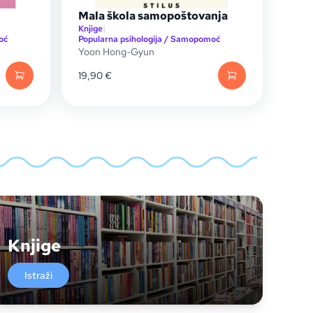
Mala škola samopoštovanja
Knjige
|
oć
Popularna psihologija / Samopomoć
Yoon Hong-Gyun
19,90
€
Knjige
Istraži