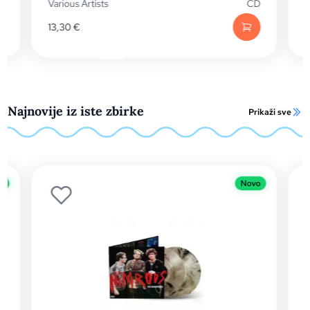
Various Artists
CD
13,30
€
Najnovije iz iste zbirke
Prikaži sve
o
Novo