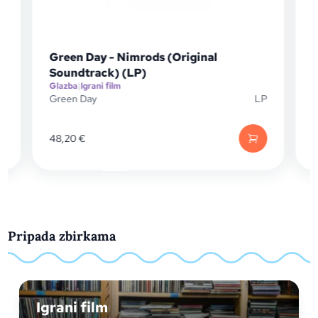
Green Day - Nimrods (Original
Soundtrack) (LP)
Glazba
|
Igrani film
G
D
Green Day
LP
F
48,20
€
Pripada zbirkama
Igrani film