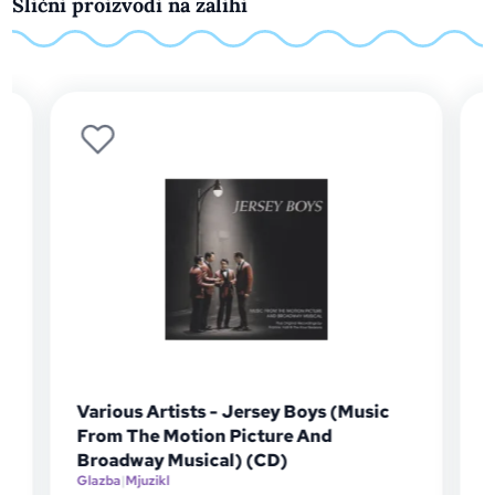
Slični proizvodi na zalihi
s
Various Artists - Jersey Boys (Music
From The Motion Picture And
G
Broadway Musical) (CD)
D
V
Glazba
|
Mjuzikl