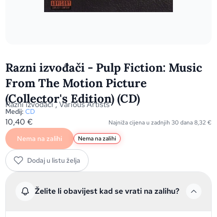
Razni izvođači - Pulp Fiction: Music
From The Motion Picture
(Collector's Edition) (CD)
Razni izvođači
,
Various Artists
Medij:
CD
10,40
€
Najniža cijena u zadnjih 30 dana
8,32
€
Nema na zalihi
Nema na zalihi
Dodaj u listu želja
Želite li obavijest kad se vrati na zalihu?