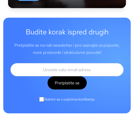
Budite korak ispred drugih
Pretplatite se na naš newsletter i prvi saznajte za popuste,
nove proizvode i ekskluzivne ponude!
Pretplatite se
Slažem se s uvjetima korištenja.