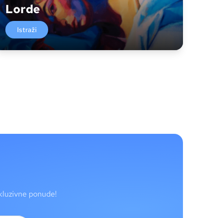
Lorde
Istraži
skluzivne ponude!