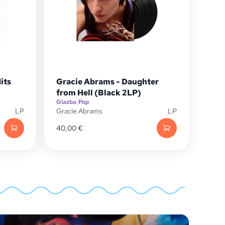
its
Gracie Abrams - Daughter
from Hell (Black 2LP)
Glazba
|
Pop
LP
Gracie Abrams
LP
40,00
€