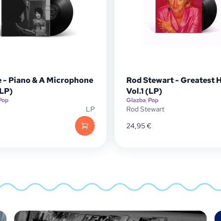
e - Piano & A Microphone
Rod Stewart - Greatest H
(LP)
Vol.1 (LP)
Pop
Glazba
|
Pop
LP
Rod Stewart
24,95
€