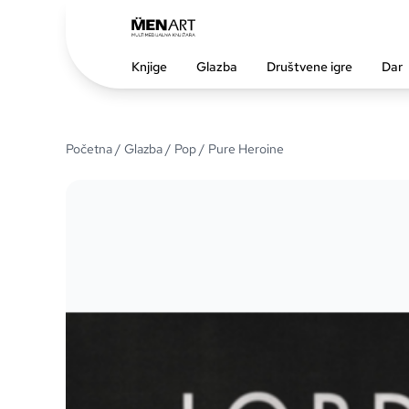
Knjige
Glazba
Društvene igre
Dar
Početna
/
Glazba
/
Pop
/ Pure Heroine