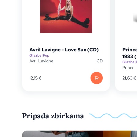
Avril Lavigne - Love Sux (CD)
Princ
Glazba
|
Pop
1983 
Avril Lavigne
CD
Glazba
|
Prince
12,15
€
21,60
€
Pripada zbirkama