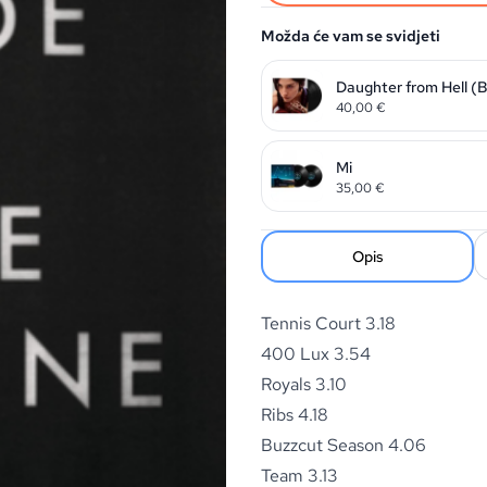
Možda će vam se svidjeti
Daughter from Hell (
40,00
€
Mi
35,00
€
Opis
Tennis Court 3.18
400 Lux 3.54
Royals 3.10
Ribs 4.18
Buzzcut Season 4.06
Team 3.13