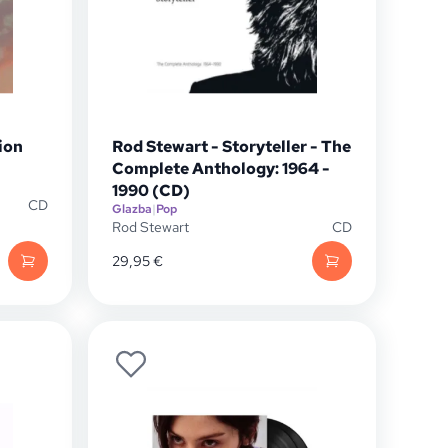
ion
Rod Stewart - Storyteller - The
Complete Anthology: 1964 -
1990 (CD)
CD
Glazba
|
Pop
Rod Stewart
CD
29,95
€