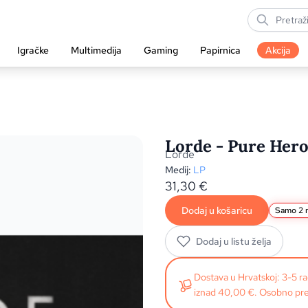
Igračke
Multimedija
Gaming
Papirnica
Akcija
Lorde - Pure Hero
Lorde
Medij:
LP
31,30
€
Dodaj u košaricu
Samo 2 n
Dodaj u listu želja
Dostava u Hrvatskoj: 3-5 
iznad 40,00 €. Osobno pre