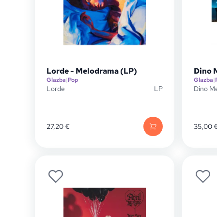
Lorde - Melodrama (LP)
Dino M
Glazba
|
Pop
Glazba
|
Lorde
LP
Dino Me
27,20
€
35,00