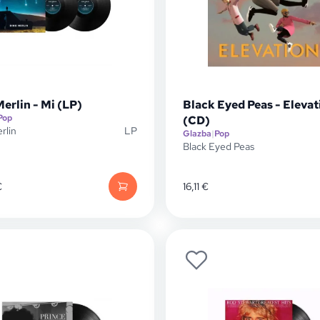
erlin - Mi (LP)
Black Eyed Peas - Elevat
Pop
(CD)
rlin
LP
Glazba
|
Pop
Black Eyed Peas
€
16,11
€