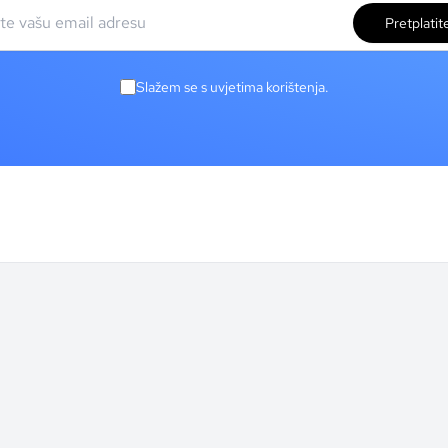
Pretplatit
Slažem se s uvjetima korištenja.