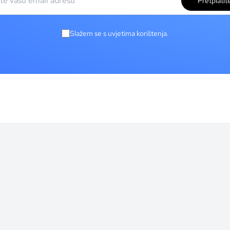
Pretplatit
Slažem se s uvjetima korištenja.