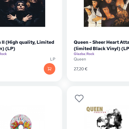
II (High quality, Limited
Queen - Sheer Heart Att
n) (LP)
(limited Black Vinyl) (L
Rock
Glazba
|
Rock
LP
Queen
27,20
€