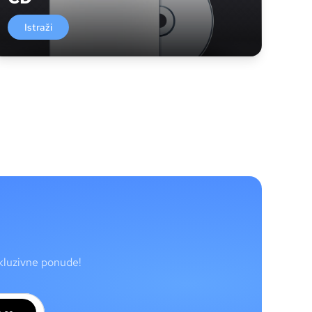
Istraži
skluzivne ponude!