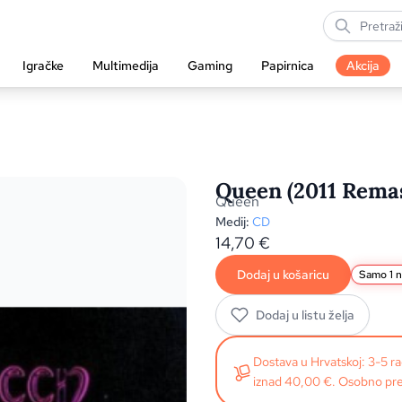
Igračke
Multimedija
Gaming
Papirnica
Akcija
Queen (2011 Remas
Queen
Medij:
CD
14,70
€
Dodaj u košaricu
Samo 1 n
Dodaj u listu želja
Dostava u Hrvatskoj: 3-5 
iznad 40,00 €. Osobno pre