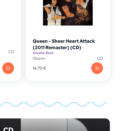
Queen - Sheer Heart Attack
(2011 Remaster) (CD)
CD
Glazba
|
Rock
Queen
CD
14,70
€
CD