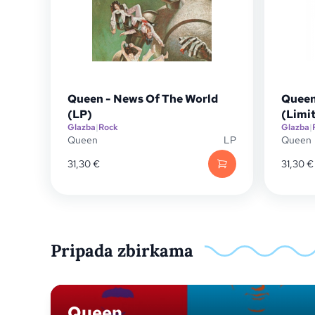
Queen - News Of The World
Queen
(LP)
(Limit
Glazba
|
Rock
Glazba
|
Queen
LP
Queen
31,30
€
31,30
€
Pripada zbirkama
Queen