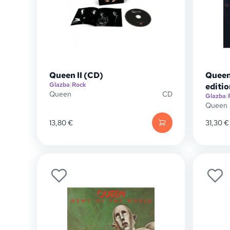
Queen II (CD)
Queen 
Glazba
|
Rock
editio
Queen
CD
Glazba
|
Queen
13,80
€
31,30
€