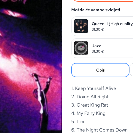
Možda će vam se svidjeti
Queen II (High quality
31,30
€
Jazz
31,30
€
Opis
1. Keep Yourself Alive
2. Doing All Right
3. Great King Rat
4. My Fairy King
5. Liar
6. The Night Comes Down