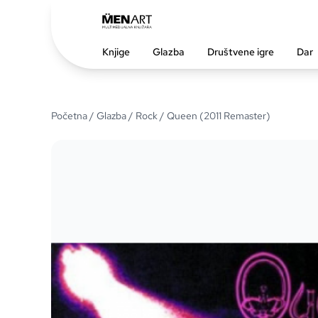
Knjige
Glazba
Društvene igre
Dar
Početna
/
Glazba
/
Rock
/ Queen (2011 Remaster)