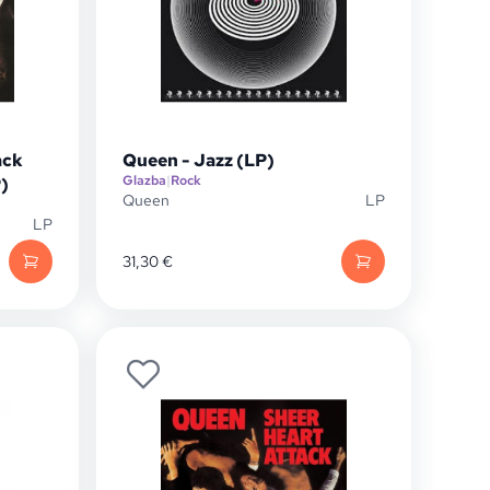
ack
Queen - Jazz (LP)
Glazba
|
Rock
P)
Queen
LP
LP
31,30
€