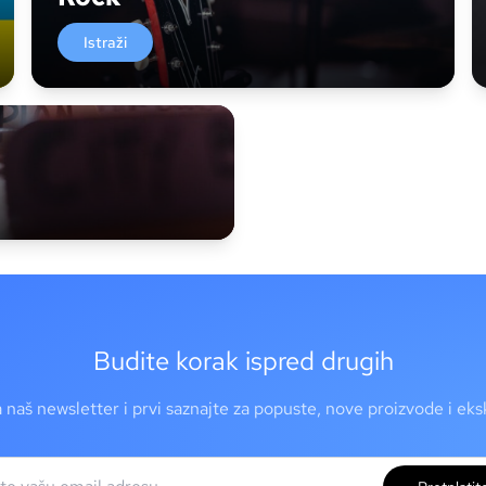
Istraži
Budite korak ispred drugih
a naš newsletter i prvi saznajte za popuste, nove proizvode i ek