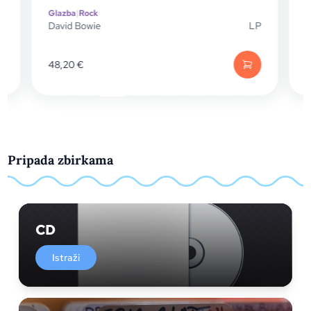
Glazba
|
Rock
G
David Bowie
LP
F
D
48,20
€
Pripada zbirkama
CD
Istraži