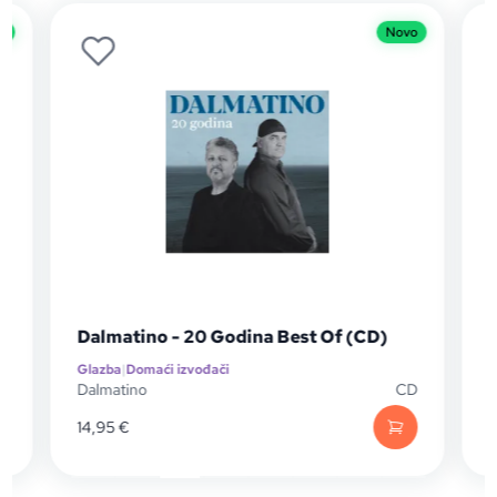
o
Novo
Dalmatino - 20 Godina Best Of (CD)
Glazba
|
Domaći izvođači
G
P
Dalmatino
CD
D
14,95
€
1