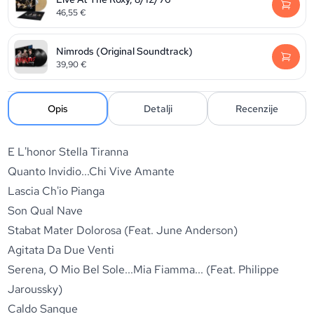
46,55
€
Nimrods (Original Soundtrack)
39,90
€
Opis
Detalji
Recenzije
E L'honor Stella Tiranna
Quanto Invidio...Chi Vive Amante
Lascia Ch'io Pianga
Son Qual Nave
Stabat Mater Dolorosa (Feat. June Anderson)
Agitata Da Due Venti
Serena, O Mio Bel Sole...Mia Fiamma... (Feat. Philippe
Jaroussky)
Caldo Sangue