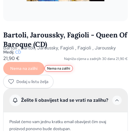
Bartoli, Jaroussky, Fagioli - Queen Of
Baroque (CD)
Bartoli
,
Bartoli, Jaroussky, Fagioli
,
Fagioli
,
Jaroussky
Medij:
CD
21,90
€
Najniža cijena u zadnjih 30 dana
21,90
€
Nema na zalihi
Nema na zalihi
Dodaj u listu želja
Želite li obavijest kad se vrati na zalihu?
Poslat ćemo vam jednu kratku email obavijest čim ovaj
proizvod ponovno bude dostupan.