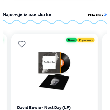
Najnovije iz iste zbirke
Prikaži sve
o
Novo
Popularno
David Bowie - Next Day (LP)