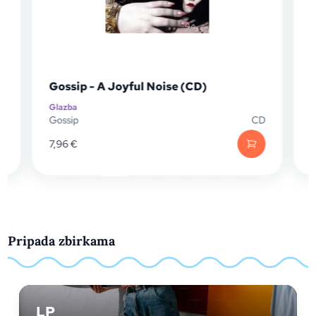
Gossip - A Joyful Noise (CD)
Glazba
G
P
Gossip
CD
G
7,96
€
1
Pripada zbirkama
LP