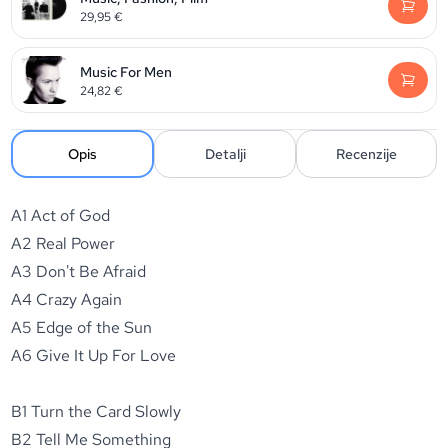
29,95
€
Music For Men
24,82
€
Opis
Detalji
Recenzije
A1 Act of God
A2 Real Power
A3 Don't Be Afraid
A4 Crazy Again
A5 Edge of the Sun
A6 Give It Up For Love
B1 Turn the Card Slowly
B2 Tell Me Something