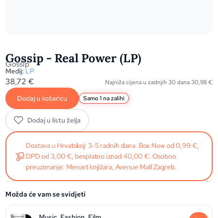
Gossip - Real Power (LP)
Gossip
Medij:
LP
38,72
€
Najniža cijena u zadnjih 30 dana
30,98
€
Dodaj u košaricu
Samo 1 na zalihi
Dodaj u listu želja
Dostava u Hrvatskoj: 3-5 radnih dana. Box Now od 0,99 €,
DPD od 3,00 €, besplatno iznad 40,00 €. Osobno
preuzimanje: Menart knjižara, Avenue Mall Zagreb.
Možda će vam se svidjeti
Music, Fashion, Film