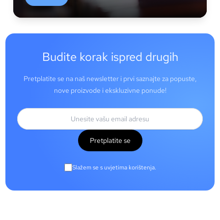
Budite korak ispred drugih
Pretplatite se na naš newsletter i prvi saznajte za popuste,
nove proizvode i ekskluzivne ponude!
Pretplatite se
Slažem se s uvjetima korištenja.