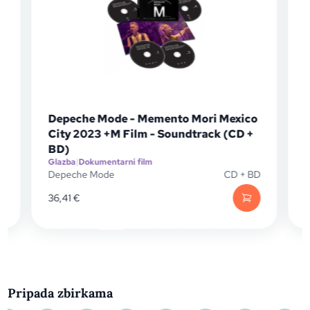
o
Depeche Mode - Memento Mori Mexico
City 2023 +M Film - Soundtrack (CD +
BD)
P
Glazba
|
Dokumentarni film
G
Depeche Mode
CD + BD
36,41
€
Pripada zbirkama