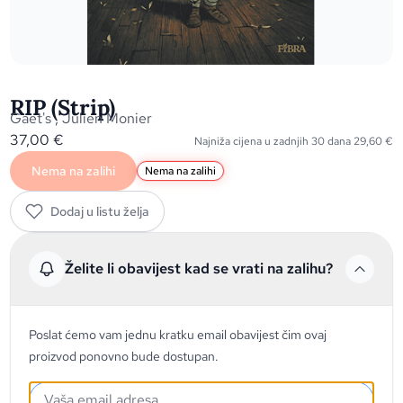
RIP (Strip)
Gaet's
,
Julien Monier
37,00
€
Najniža cijena u zadnjih 30 dana
29,60
€
Nema na zalihi
Nema na zalihi
Dodaj u listu želja
Želite li obavijest kad se vrati na zalihu?
Poslat ćemo vam jednu kratku email obavijest čim ovaj
proizvod ponovno bude dostupan.