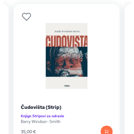
a (Strip)
Don Quijote od Ma
ovi za odrasle
Knjige
|
Stripovi za odrasle
sor- Smith
Paul & Gaetan Brizzi
30,00
€