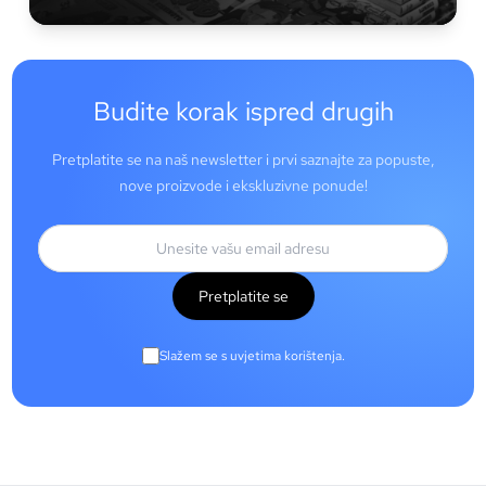
Budite korak ispred drugih
Pretplatite se na naš newsletter i prvi saznajte za popuste,
nove proizvode i ekskluzivne ponude!
Pretplatite se
Slažem se s uvjetima korištenja.