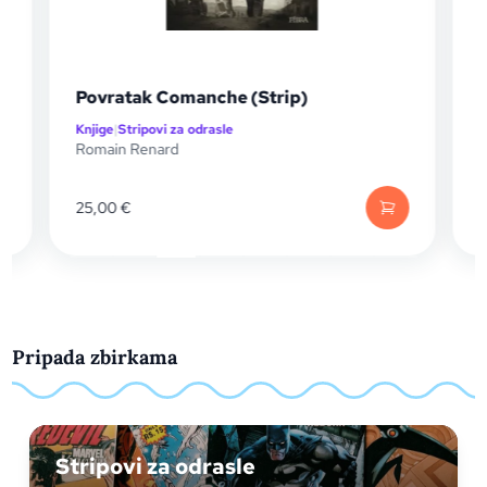
tak Comanche (Strip)
Soli Deo gloria (
tripovi za odrasle
Knjige
|
Stripovi za odr
 Renard
Cour
,
Deveney
€
40,00
€
Pripada zbirkama
Stripovi za odrasle