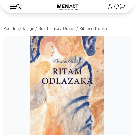
Početna
/
Knjige
/
Beletristika
/
Drama
/ Ritam odlazaka