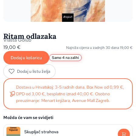
Ritam odlazaka
Vlasta Golub
19,00
€
Najniža cijena u zadnjih 30 dana
19,00
€
Dodaj u košaricu
Samo 4 na zalihi
Dodaj u listu želja
Dostava u Hrvatskoj: 3-5 radnih dana. Box Now od 0,99 €,
DPD od 3,00 €, besplatno iznad 40,00 €. Osobno
preuzimanje: Menart knjižara, Avenue Mall Zagreb.
Možda će vam se svidjeti
Skupljač strahova