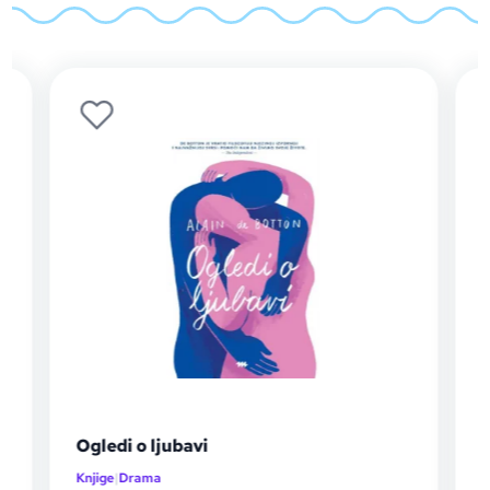
Ogledi o ljubavi
Knjige
|
Drama
K