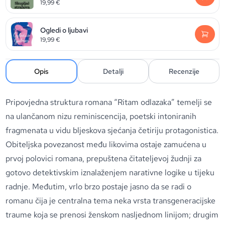
19,99
€
Ogledi o ljubavi
19,99
€
Opis
Detalji
Recenzije
Pripovjedna struktura romana “Ritam odlazaka” temelji se
na ulančanom nizu reminiscencija, poetski intoniranih
fragmenata u vidu bljeskova sjećanja četiriju protagonistica.
Obiteljska povezanost među likovima ostaje zamućena u
prvoj polovici romana, prepuštena čitateljevoj žudnji za
gotovo detektivskim iznalaženjem narativne logike u tijeku
radnje. Međutim, vrlo brzo postaje jasno da se radi o
romanu čija je centralna tema neka vrsta transgeneracijske
traume koja se prenosi ženskom nasljednom linijom; drugim