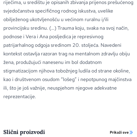
riječima, u središtu je opisanih zbivanja prijenos prešućenog
svjedočanstva specifičnog rodnog iskustva, uvelike
obilježenog ukotvljenošću u većinom ruralnu i/ili
provincijsku sredinu. (…) Trauma koju, svaka na svoj način,
podnose i Vera i Ana posljedica je represivnog
patrijarhalnog odgoja sredinom 20. stoljeća. Navedeni
kontekst ostavlja razoran trag na mentalnom zdravlju obiju
žena, produžujući nanesenu im bol dodatnom
stigmatizacijom njihova tobožnjeg ludila od strane okoline,
kao i društvenom osudom “lošeg” i nepotpunog majčinstva
ili, što je još važnije, neuspjehom njegove adekvatne
reprezentacije.
Slični proizvodi
Prikaži sve