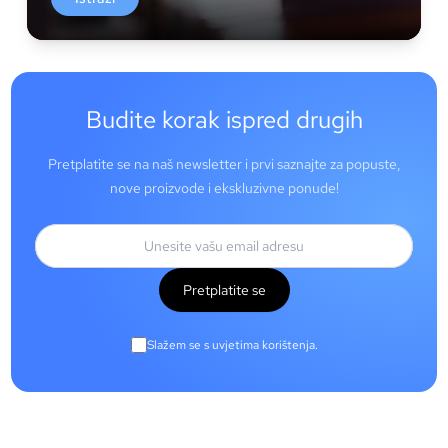
Budite korak ispred drugih
Pretplatite se na naš newsletter i prvi saznajte za popuste,
nove proizvode i ekskluzivne ponude!
Pretplatite se
Slažem se s uvjetima korištenja.