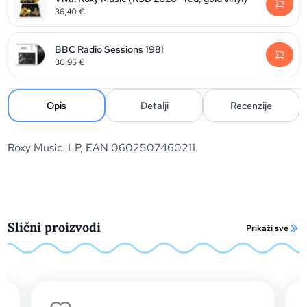
36,40
€
BBC Radio Sessions 1981
30,95
€
Opis
Detalji
Recenzije
Roxy Music. LP, EAN 0602507460211.
Slični proizvodi
Prikaži sve