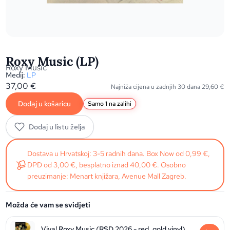
Roxy Music (LP)
Roxy Music
Medij:
LP
37,00
€
Najniža cijena u zadnjih 30 dana
29,60
€
Dodaj u košaricu
Samo 1 na zalihi
Dodaj u listu želja
Dostava u Hrvatskoj: 3-5 radnih dana. Box Now od 0,99 €,
DPD od 3,00 €, besplatno iznad 40,00 €. Osobno
preuzimanje: Menart knjižara, Avenue Mall Zagreb.
Možda će vam se svidjeti
Viva! Roxy Music (RSD 2026 - red, gold vinyl)