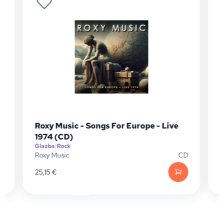
Roxy Music - Songs For Europe - Live
1974 (CD)
Glazba
|
Rock
G
Roxy Music
CD
V
25,15
€