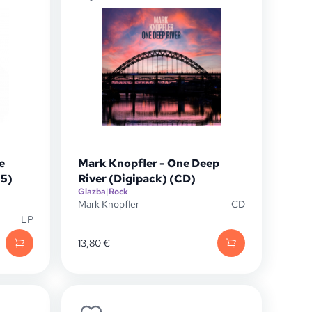
e
Mark Knopfler - One Deep
25)
River (Digipack) (CD)
Glazba
|
Rock
Mark Knopfler
CD
LP
13,80
€