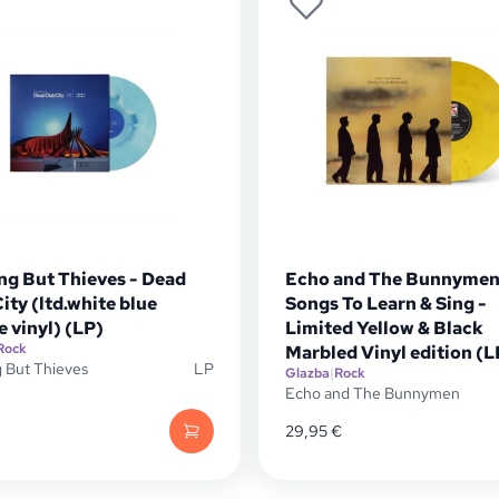
ng But Thieves - Dead
Echo and The Bunnymen
ity (ltd.white blue
Songs To Learn & Sing -
 vinyl) (LP)
Limited Yellow & Black
Rock
Marbled Vinyl edition (L
 But Thieves
LP
Glazba
|
Rock
Echo and The Bunnymen
29,95
€