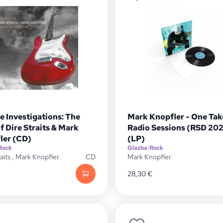
e Investigations: The
Mark Knopfler - One Tak
f Dire Straits & Mark
Radio Sessions (RSD 20
ler (CD)
(LP)
Rock
Glazba
|
Rock
aits
,
Mark Knopfler
CD
Mark Knopfler
28,30
€