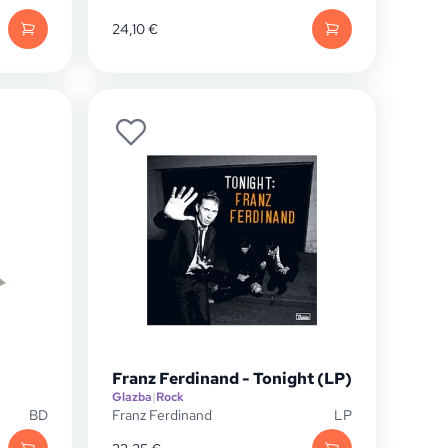
24,10
€
Franz Ferdinand - Tonight (LP)
Glazba
|
Rock
BD
Franz Ferdinand
LP