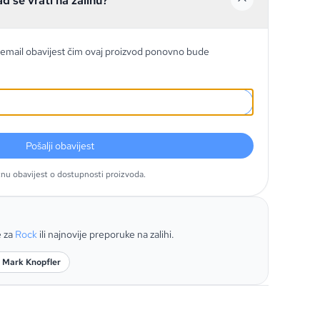
ad se vrati na zalihu?
email obavijest čim ovaj proizvod ponovno bude
Pošalji obavijest
tnu obavijest o dostupnosti proizvoda.
e za
Rock
ili najnovije preporuke na zalihi.
: Mark Knopfler