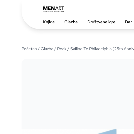
Knjige
Glazba
Društvene igre
Dar
Početna
/
Glazba
/
Rock
/ Sailing To Philadelphia (25th Anni