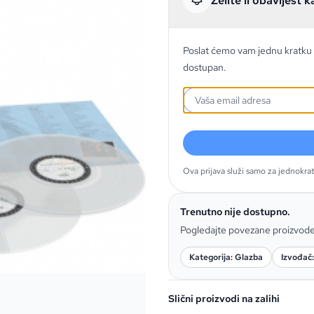
Želite li obavijest k
Poslat ćemo vam jednu kratku 
dostupan.
Ova prijava služi samo za jednokra
Trenutno nije dostupno.
Pogledajte povezane proizvod
Kategorija: Glazba
Izvođač
Slični proizvodi na zalihi