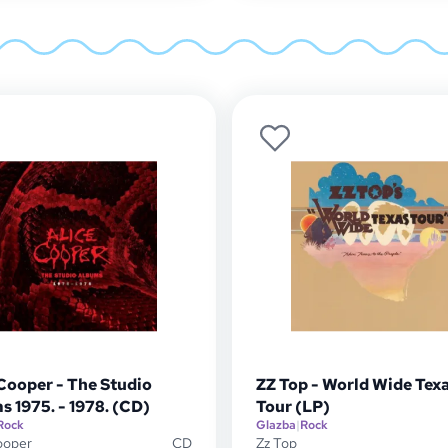
Cooper - The Studio
ZZ Top - World Wide Tex
 1975. - 1978. (CD)
Tour (LP)
Rock
Glazba
|
Rock
ooper
CD
Zz Top