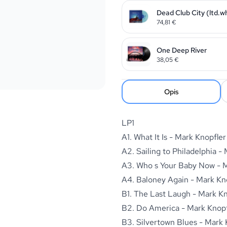
Dead Club City (ltd.wh
74,81
€
One Deep River
38,05
€
Opis
LP1
A1. What It Is - Mark Knopfle
A2. Sailing to Philadelphia -
A3. Who s Your Baby Now - 
A4. Baloney Again - Mark Kno
B1. The Last Laugh - Mark Kn
B2. Do America - Mark Knopf
B3. Silvertown Blues - Mark 