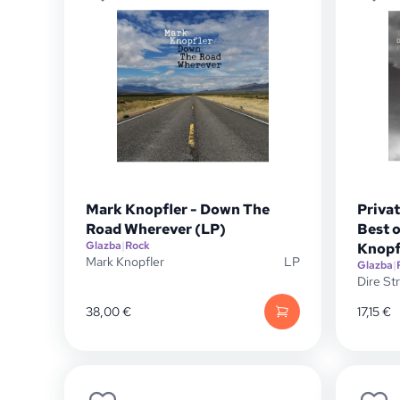
Mark Knopfler - Down The
Privat
Road Wherever (LP)
Best o
Glazba
|
Rock
Knopf
Mark Knopfler
LP
Glazba
|
Dire Str
38,00
€
17,15
€