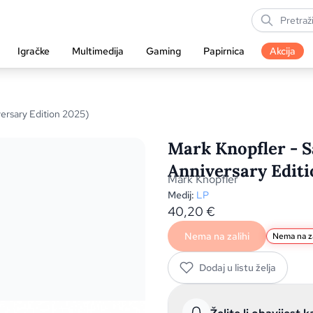
Igračke
Multimedija
Gaming
Papirnica
Akcija
versary Edition 2025)
Mark Knopfler - Sa
Anniversary Editi
Mark Knopfler
Medij:
LP
40,20
€
Nema na zalihi
Nema na za
Dodaj u listu želja