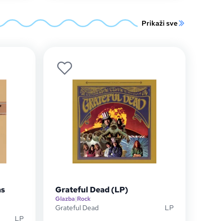
Prikaži sve
as
Grateful Dead (LP)
Glazba
|
Rock
Grateful Dead
LP
LP