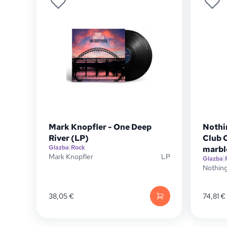
Mark Knopfler - One Deep
Nothi
River (LP)
Club C
Glazba
|
Rock
marble
Mark Knopfler
LP
Glazba
|
Nothing
38,05
€
74,81
€