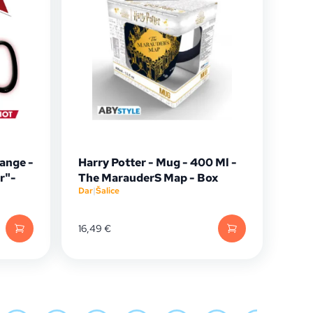
ange -
Harry Potter - Mug - 400 Ml -
r"-
The MarauderS Map - Box
Dar
|
Šalice
16,49
€