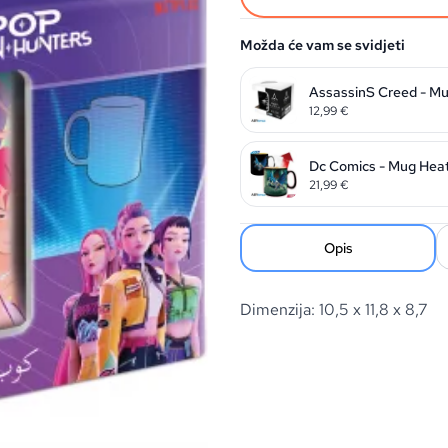
Možda će vam se svidjeti
AssassinS Creed - Mug
12,99
€
Dc Comics - Mug Heat
21,99
€
Opis
Dimenzija: 10,5 x 11,8 x 8,7