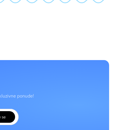
skluzivne ponude!
e se