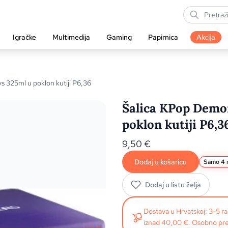
Igračke
Multimedija
Gaming
Papirnica
Akcija
 325ml u poklon kutiji P6,36
Šalica KPop Demo
poklon kutiji P6,3
9,50
€
Dodaj u košaricu
Samo 4 n
Dodaj u listu želja
Dostava u Hrvatskoj: 3-5 
iznad 40,00 €. Osobno pre