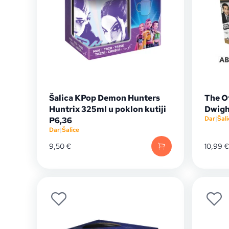
Šalica KPop Demon Hunters
The Of
Huntrix 325ml u poklon kutiji
Dwight
Dar
|
Šali
P6,36
Dar
|
Šalice
9,50
€
10,99
€