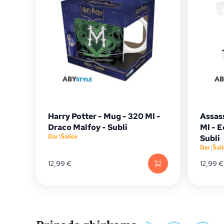
Harry Potter - Mug - 320 Ml -
Assas
Draco Malfoy - Subli
Ml - 
Dar
|
Šalice
Subli
Dar
|
Šali
12,99
€
12,99
€