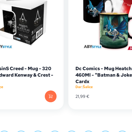
sinS Creed - Mug - 320
Dc Comics - Mug Heatch
Edward Kenway & Crest -
460Ml - "Batman & Joke
Cardx
ce
Dar
|
Šalice
21,99
€