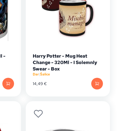
l -
Harry Potter - Mug Heat
Change - 320Ml - I Solemnly
Swear - Box
Dar
|
Šalice
14,49
€