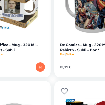
fice - Mug - 320 Ml -
Dc Comics - Mug - 320 M
 - Subli
Rebirth - Subli - Box *
ce
Dar
|
Šalice
10,99
€