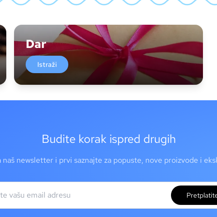
Dar
Istraži
Budite korak ispred drugih
a naš newsletter i prvi saznajte za popuste, nove proizvode i ek
Pretplatit