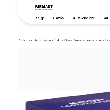
Knjige
Glazba
Društvene igre
Dar
Početna
/
Dar
/
Šalice
/ Šalica KPop Demon Hunters Saja Boys