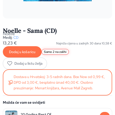
Noelle - Sama (CD)
Noelle
Medij:
CD
13,23
€
Najniža cijena u zadnjih 30 dana
10,58
€
Dodaj u košaricu
Samo 2 na zalihi
Dodaj u listu želja
Dostava u Hrvatskoj: 3-5 radnih dana. Box Now od 0,99 €,
DPD od 3,00 €, besplatno iznad 40,00 €. Osobno
preuzimanje: Menart knjižara, Avenue Mall Zagreb.
Možda će vam se svidjeti
20 Godina Best Of