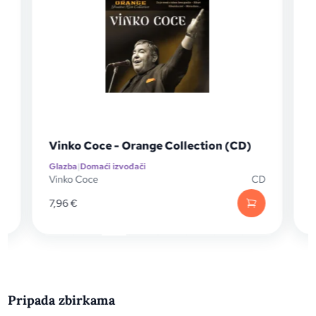
Vinko Coce - Orange Collection (CD)
Glazba
|
Domaći izvođači
G
D
Vinko Coce
CD
S
7,96
€
Pripada zbirkama