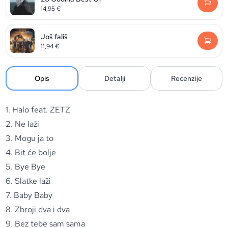
14,95
€
Još fališ
11,94
€
Opis
Detalji
Recenzije
1. Halo feat. ZETZ
2. Ne laži
3. Mogu ja to
4. Bit će bolje
5. Bye Bye
6. Slatke laži
7. Baby Baby
8. Zbroji dva i dva
9. Bez tebe sam sama