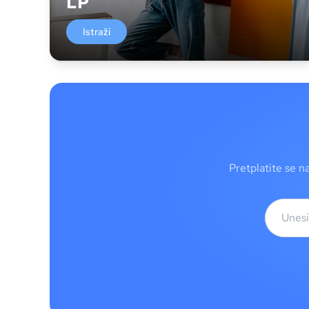
LP
Istraži
Pretplatite se n