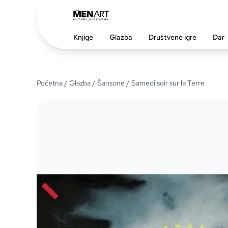
Knjige
Glazba
Društvene igre
Dar
Početna
/
Glazba
/
Šansone
/ Samedi soir sur la Terre