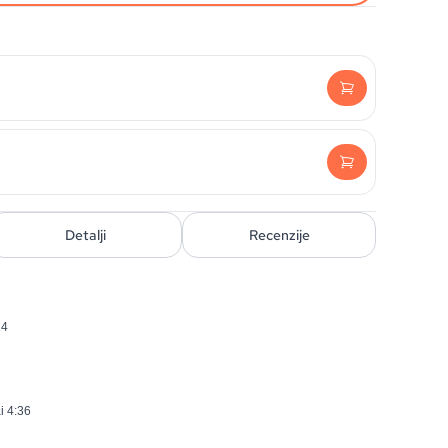
Detalji
Recenzije
24
i 4:36