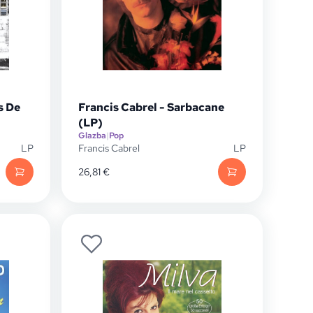
s De
Francis Cabrel - Sarbacane
(LP)
Glazba
|
Pop
LP
Francis Cabrel
LP
26,81
€