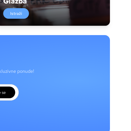
Glazba
Istraži
skluzivne ponude!
e se