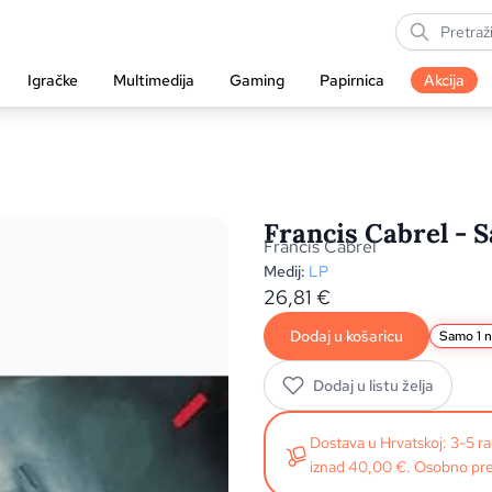
Igračke
Multimedija
Gaming
Papirnica
Akcija
Francis Cabrel - S
Francis Cabrel
Medij:
LP
26,81
€
Dodaj u košaricu
Samo 1 n
Dodaj u listu želja
Dostava u Hrvatskoj: 3-5 
iznad 40,00 €. Osobno pre