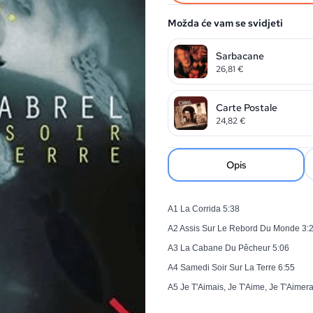
Možda će vam se svidjeti
Sarbacane
26,81
€
Carte Postale
24,82
€
Opis
A1 La Corrida 5:38
A2 Assis Sur Le Rebord Du Monde 3:
A3 La Cabane Du Pêcheur 5:06
A4 Samedi Soir Sur La Terre 6:55
A5 Je T'Aimais, Je T'Aime, Je T'Aimera