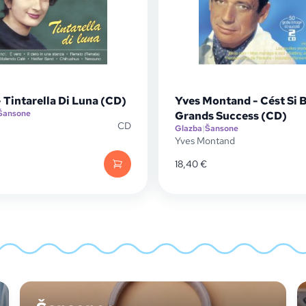
 Tintarella Di Luna (CD)
Yves Montand - Cést Si 
Šansone
Grands Success (CD)
CD
Glazba
|
Šansone
Yves Montand
18,40
€