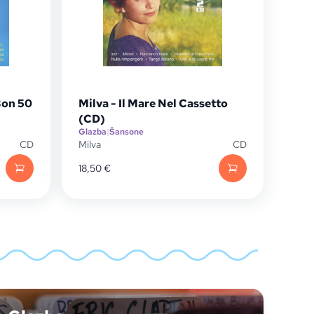
Bon 50
Milva - Il Mare Nel Cassetto
(CD)
Glazba
|
Šansone
CD
Milva
CD
18,50
€