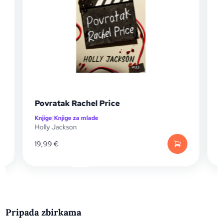
Povratak Rachel Price
Knjige
|
Knjige za mlade
K
Holly Jackson
H
19,99
€
Pripada zbirkama