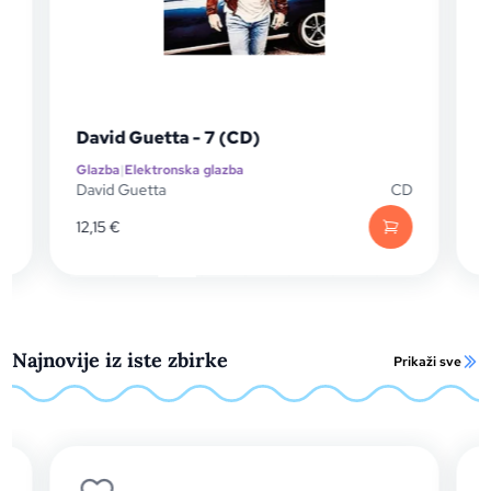
David Guetta - 7 (CD)
Glazba
|
Elektronska glazba
G
D
David Guetta
CD
12,15
€
1
Najnovije iz iste zbirke
Prikaži sve