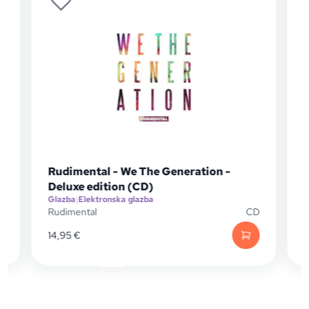
Rudimental - We The Generation -
)
Deluxe edition (CD)
Glazba
|
Elektronska glazba
G
D
Rudimental
CD
M
14,95
€
1