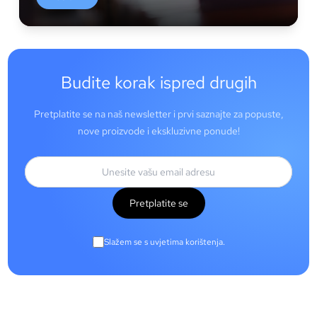
Budite korak ispred drugih
Pretplatite se na naš newsletter i prvi saznajte za popuste,
nove proizvode i ekskluzivne ponude!
Pretplatite se
Slažem se s uvjetima korištenja.