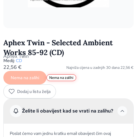
Aphex Twin - Selected Ambient
Works 85-92 (CD)
Aphex Twin
Medij:
CD
22,56
€
Najniža cijena u zadnjih 30 dana
22,56
€
Nema na zalihi
Nema na zalihi
Dodaj u listu želja
Želite li obavijest kad se vrati na zalihu?
Poslat ćemo vam jednu kratku email obavijest čim ovaj