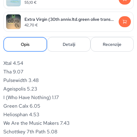
55,10
€
Extra Virgin (30th anniv.ltd.green olive transparent vinyl) (RSD2026)
42,70
€
Opis
Detalji
Recenzije
Xtal 4.54
Tha 9.07
Pulsewidth 3.48
Ageispolis 5.23
I (Who Have Nothing) 1.17
Green Calx 6.05
Heliosphan 4.53
We Are the Music Makers 7.43
Schottkey 7th Path 5.08