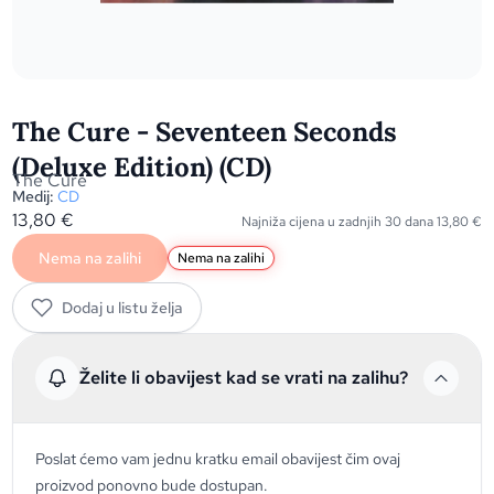
The Cure - Seventeen Seconds
(Deluxe Edition) (CD)
The Cure
Medij:
CD
13,80
€
Najniža cijena u zadnjih 30 dana
13,80
€
Nema na zalihi
Nema na zalihi
Dodaj u listu želja
Želite li obavijest kad se vrati na zalihu?
Poslat ćemo vam jednu kratku email obavijest čim ovaj
proizvod ponovno bude dostupan.