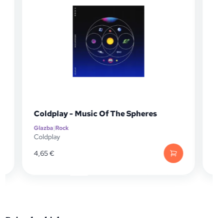
Coldplay - Music Of The Spheres
D
Glazba
|
Rock
Gl
Coldplay
Da
4,65
€
4