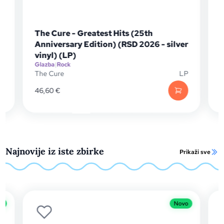
The Cure - Greatest Hits (25th
The
Anniversary Edition) (RSD 2026 - silver
Ann
vinyl) (LP)
vin
Glazba
|
Rock
Glaz
The Cure
LP
The 
46,60
€
46,
Najnovije iz iste zbirke
Prikaži sve
Novo