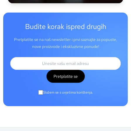
Budite korak ispred drugih
Pretplatite se na naš newsletter i prvi saznajte za popuste,
nove proizvode i ekskluzivne ponude!
Pretplatite se
Slažem se s uvjetima korištenja.