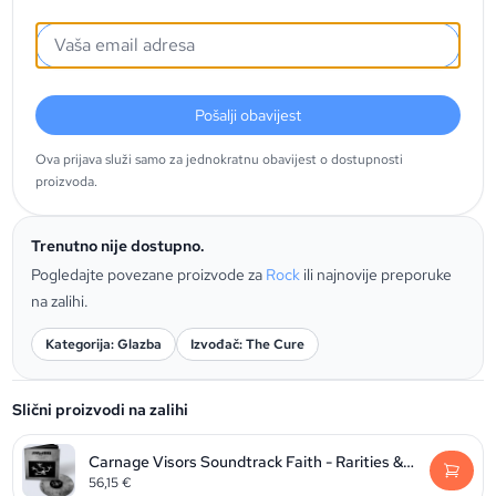
Pošalji obavijest
Ova prijava služi samo za jednokratnu obavijest o dostupnosti
proizvoda.
Trenutno nije dostupno.
Pogledajte povezane proizvode za
Rock
ili najnovije preporuke
na zalihi.
Kategorija: Glazba
Izvođač: The Cure
Slični proizvodi na zalihi
Carnage Visors Soundtrack Faith - Rarities & B Sides LTD Smoke Vinyl
56,15
€