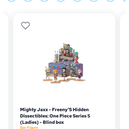
Mighty Jaxx - Freeny’S Hidden
Y
Dissectibles: One Piece Series 5
B
Da
(Ladies) - Blind box
Dar
|
Figure