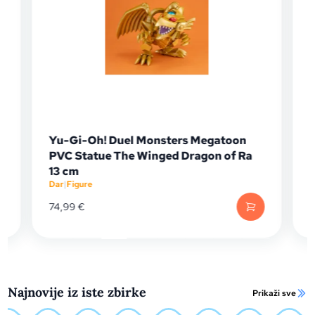
Yu-Gi-Oh! Duel Monsters Megatoon
Fi
PVC Statue The Winged Dragon of Ra
F
Da
13 cm
Dar
|
Figure
74,99
€
13
Najnovije iz iste zbirke
Prikaži sve