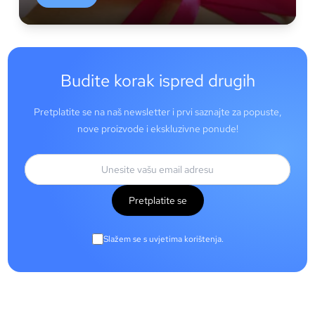
Budite korak ispred drugih
Pretplatite se na naš newsletter i prvi saznajte za popuste,
nove proizvode i ekskluzivne ponude!
Pretplatite se
Slažem se s uvjetima korištenja.