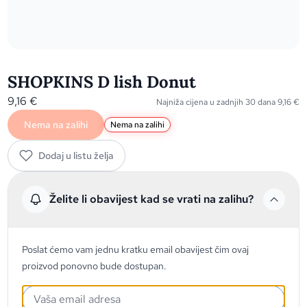
SHOPKINS D lish Donut
9,16
€
Najniža cijena u zadnjih 30 dana
9,16
€
Nema na zalihi
Nema na zalihi
Dodaj u listu želja
Želite li obavijest kad se vrati na zalihu?
Poslat ćemo vam jednu kratku email obavijest čim ovaj
proizvod ponovno bude dostupan.