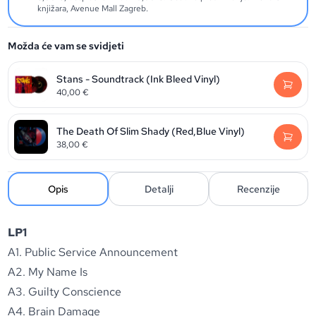
knjižara, Avenue Mall Zagreb.
Možda će vam se svidjeti
Stans - Soundtrack (Ink Bleed Vinyl)
40,00
€
The Death Of Slim Shady (Red,Blue Vinyl)
38,00
€
Opis
Detalji
Recenzije
LP1
A1. Public Service Announcement
A2. My Name Is
A3. Guilty Conscience
A4. Brain Damage