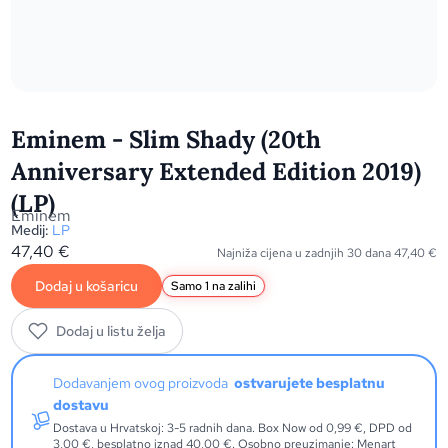
Eminem - Slim Shady (20th
Anniversary Extended Edition 2019)
(LP)
Eminem
Medij:
LP
47,40
€
Najniža cijena u zadnjih 30 dana
47,40
€
Dodaj u košaricu
Samo 1 na zalihi
Dodaj u listu želja
Dodavanjem ovog proizvoda
ostvarujete besplatnu
dostavu
Dostava u Hrvatskoj: 3-5 radnih dana. Box Now od 0,99 €, DPD od
3,00 €, besplatno iznad 40,00 €. Osobno preuzimanje: Menart