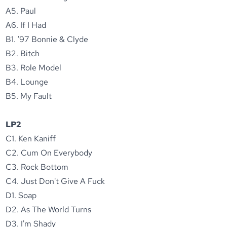
A5. Paul
A6. If I Had
B1. '97 Bonnie & Clyde
B2. Bitch
B3. Role Model
B4. Lounge
B5. My Fault
LP2
C1. Ken Kaniff
C2. Cum On Everybody
C3. Rock Bottom
C4. Just Don't Give A Fuck
D1. Soap
D2. As The World Turns
D3. I'm Shady