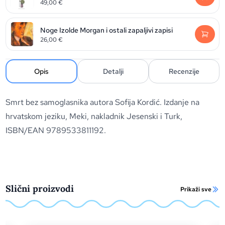
49,00
€
Noge Izolde Morgan i ostali zapaljivi zapisi
26,00
€
Opis
Detalji
Recenzije
Smrt bez samoglasnika autora Sofija Kordić. Izdanje na
hrvatskom jeziku, Meki, nakladnik Jesenski i Turk,
ISBN/EAN 9789533811192.
Slični proizvodi
Prikaži sve