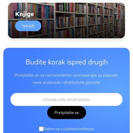
Knjige
Istraži
Budite korak ispred drugih
Pretplatite se na naš newsletter i prvi saznajte za popuste,
nove proizvode i ekskluzivne ponude!
Pretplatite se
Slažem se s uvjetima korištenja.