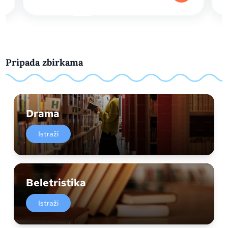
Pripada zbirkama
Drama
Istraži
Beletristika
Istraži