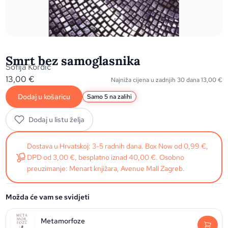
Smrt bez samoglasnika
Sofija Kordić
13,00
€
Najniža cijena u zadnjih 30 dana
13,00
€
Dodaj u košaricu
Samo 5 na zalihi
Dodaj u listu želja
Dostava u Hrvatskoj: 3-5 radnih dana. Box Now od 0,99 €,
DPD od 3,00 €, besplatno iznad 40,00 €. Osobno
preuzimanje: Menart knjižara, Avenue Mall Zagreb.
Možda će vam se svidjeti
Metamorfoze