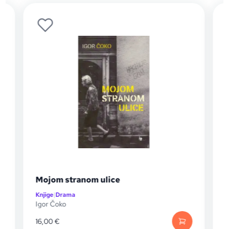
Mojom stranom ulice
Knjige
|
Drama
K
Igor Čoko
A
16,00
€